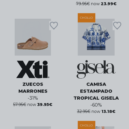
79.95
€
now
23.99
€
CHOLLO
ZUECOS
CAMISA
MARRONES
ESTAMPADO
-
31
%
TROPICAL GISELA
57.95
€
now
39.95
€
-
60
%
32.95
€
now
13.18
€
CHOLLO