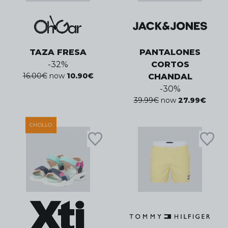
TAZA FRESA
PANTALONES
-
32
%
CORTOS
16.00
€
now
10.90
€
CHANDAL
-
30
%
39.99
€
now
27.99
€
CHOLLO