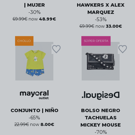
| MUJER
HAWKERS X ALEX
-
30
%
MARQUEZ
69.99
€
now
48.99
€
-
53
%
69.99
€
now
33.00
€
CHOLLO
SÚPER OFERTA
CONJUNTO | NIÑO
BOLSO NEGRO
-
65
%
TACHUELAS
22.99
€
now
8.00
€
MICKEY MOUSE
-
70
%