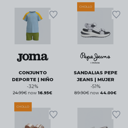
CHOLLO
CONJUNTO
SANDALIAS PEPE
DEPORTE | NIÑO
JEANS | MUJER
-
32
%
-
51
%
24.99
€
now
16.95
€
89.90
€
now
44.00
€
CHOLLO