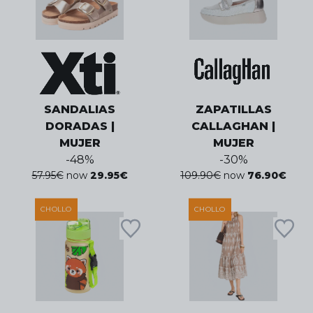
SANDALIAS
ZAPATILLAS
DORADAS |
CALLAGHAN |
MUJER
MUJER
-
48
%
-
30
%
57.95
€
now
29.95
€
109.90
€
now
76.90
€
CHOLLO
CHOLLO