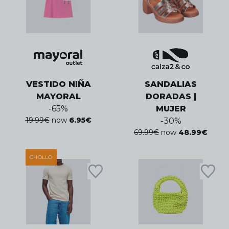
VESTIDO NIÑA
SANDALIAS
MAYORAL
DORADAS |
-
65
%
MUJER
19.99
€
now
6.95
€
-
30
%
69.99
€
now
48.99
€
CHOLLO