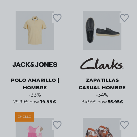
POLO AMARILLO |
ZAPATILLAS
HOMBRE
CASUAL HOMBRE
-
33
%
-
34
%
29.99
€
now
19.99
€
84.95
€
now
55.95
€
CHOLLO