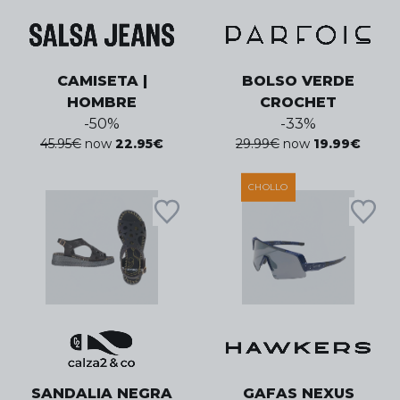
CAMISETA |
BOLSO VERDE
HOMBRE
CROCHET
-
50
%
-
33
%
45.95
€
now
22.95
€
29.99
€
now
19.99
€
CHOLLO
SANDALIA NEGRA
GAFAS NEXUS