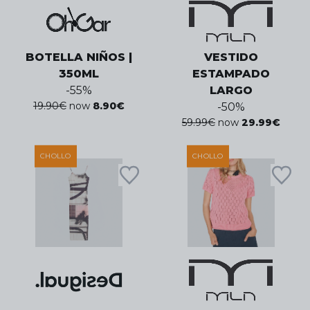
BOTELLA NIÑOS |
VESTIDO
350ML
ESTAMPADO
-
55
%
LARGO
19.90
€
now
8.90
€
-
50
%
59.99
€
now
29.99
€
CHOLLO
CHOLLO