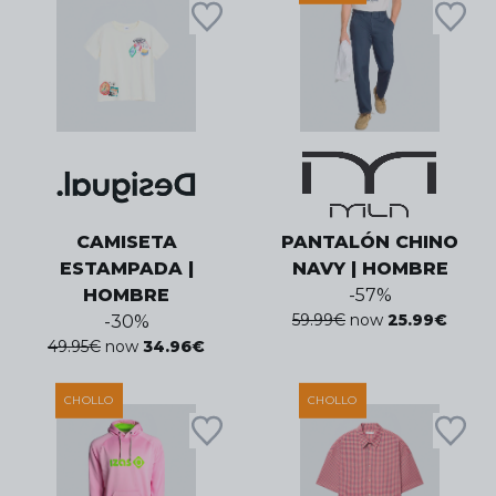
CAMISETA
PANTALÓN CHINO
ESTAMPADA |
NAVY | HOMBRE
HOMBRE
-
57
%
59.99
€
now
25.99
€
-
30
%
49.95
€
now
34.96
€
CHOLLO
CHOLLO