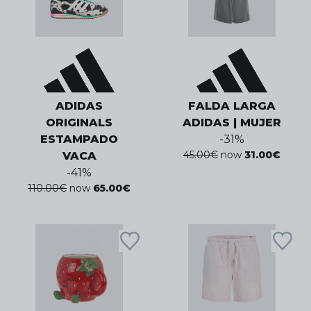
ADIDAS
FALDA LARGA
ORIGINALS
ADIDAS | MUJER
ESTAMPADO
-
31
%
45.00
€
now
31.00
€
VACA
-
41
%
110.00
€
now
65.00
€