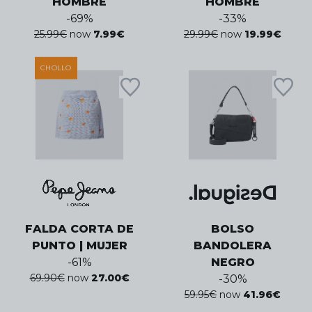
HOMBRE
HOMBRE
-
69
%
-
33
%
25.99
€
now
7.99
€
29.99
€
now
19.99
€
CHOLLO
FALDA CORTA DE
BOLSO
PUNTO | MUJER
BANDOLERA
-
61
%
NEGRO
69.90
€
now
27.00
€
-
30
%
59.95
€
now
41.96
€