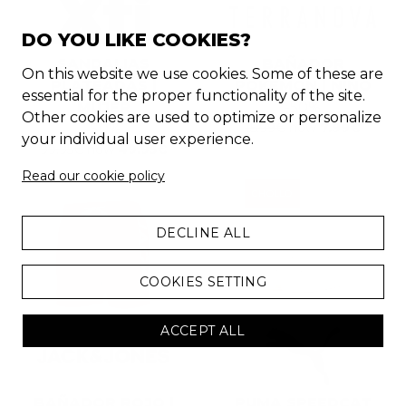
DO YOU LIKE COOKIES?
SANDALIAS
BAÑADOR
On this website we use cookies. Some of these are
PLATEADAS |
POKEMON | NIÑO
essential for the proper functionality of the site.
MUJER
-
50
%
Other cookies are used to optimize or personalize
15.99
€
now
7.99
€
-
50
%
your individual user experience.
99.95
€
now
49.95
€
Read our cookie policy
CHOLLO
DECLINE ALL
COOKIES SETTING
ACCEPT ALL
BAÑADOR ROJO |
PUMA SPEEDCAT