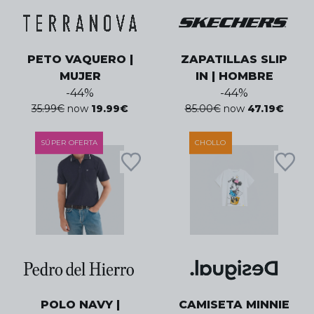
PETO VAQUERO |
ZAPATILLAS SLIP
MUJER
IN | HOMBRE
-
44
%
-
44
%
35.99
€
now
19.99
€
85.00
€
now
47.19
€
SÚPER OFERTA
CHOLLO
POLO NAVY |
CAMISETA MINNIE