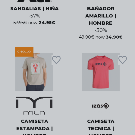
SANDALIAS | NIÑA
BAÑADOR
-
57
%
AMARILLO |
57.95
€
now
24.95
€
HOMBRE
-
30
%
49.90
€
now
34.90
€
CHOLLO
CAMISETA
CAMISETA
ESTAMPADA |
TECNICA |