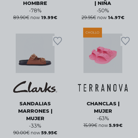
HOMBRE
| NIÑA
-
78
%
-
50
%
89.90
€
now
19.99
€
29.95
€
now
14.97
€
CHOLLO
SANDALIAS
CHANCLAS |
MARRONES |
MUJER
MUJER
-
63
%
15.99
€
now
5.99
€
-
33
%
90.00
€
now
59.95
€