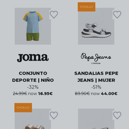
CHOLLO
CONJUNTO
SANDALIAS PEPE
DEPORTE | NIÑO
JEANS | MUJER
-
32
%
-
51
%
24.99
€
now
16.95
€
89.90
€
now
44.00
€
CHOLLO