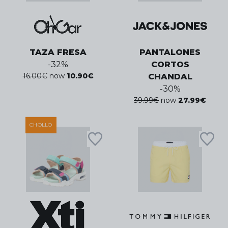
TAZA FRESA
PANTALONES
-
32
%
CORTOS
16.00
€
now
10.90
€
CHANDAL
-
30
%
39.99
€
now
27.99
€
CHOLLO