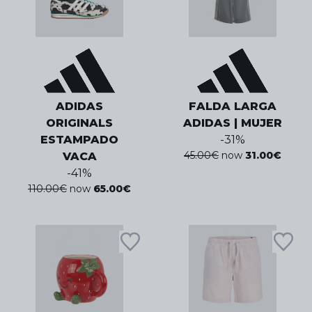
ADIDAS
FALDA LARGA
ORIGINALS
ADIDAS | MUJER
ESTAMPADO
-
31
%
45.00
€
now
31.00
€
VACA
-
41
%
110.00
€
now
65.00
€