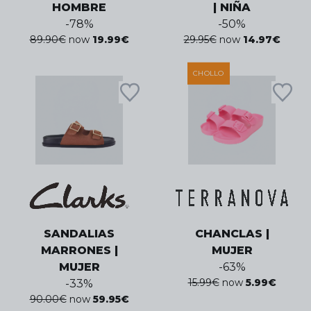
HOMBRE
| NIÑA
-
78
%
-
50
%
89.90
€
now
19.99
€
29.95
€
now
14.97
€
CHOLLO
SANDALIAS
CHANCLAS |
MARRONES |
MUJER
MUJER
-
63
%
15.99
€
now
5.99
€
-
33
%
90.00
€
now
59.95
€