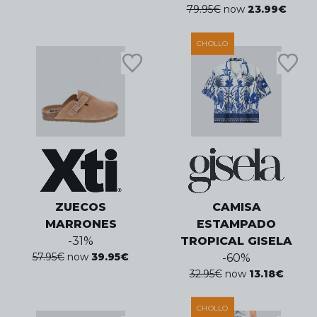
79.95
€
now
23.99
€
CHOLLO
ZUECOS
CAMISA
MARRONES
ESTAMPADO
-
31
%
TROPICAL GISELA
57.95
€
now
39.95
€
-
60
%
32.95
€
now
13.18
€
CHOLLO