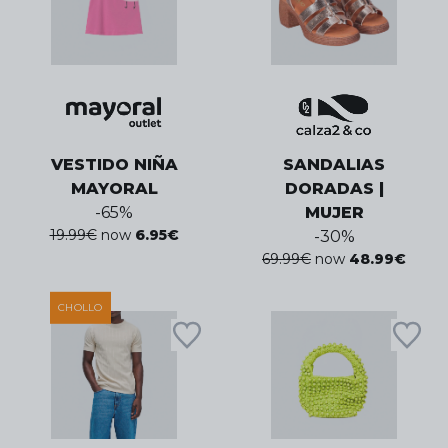
VESTIDO NIÑA
SANDALIAS
MAYORAL
DORADAS |
-
65
%
MUJER
19.99
€
now
6.95
€
-
30
%
69.99
€
now
48.99
€
CHOLLO