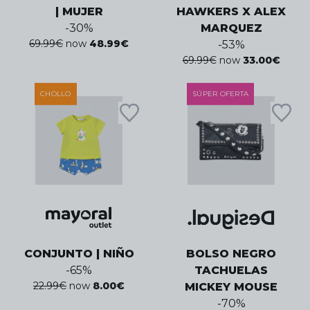
| MUJER
HAWKERS X ALEX
-
30
%
MARQUEZ
69.99
€
now
48.99
€
-
53
%
69.99
€
now
33.00
€
CHOLLO
SÚPER OFERTA
CONJUNTO | NIÑO
BOLSO NEGRO
-
65
%
TACHUELAS
22.99
€
now
8.00
€
MICKEY MOUSE
-
70
%