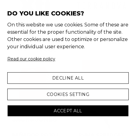
DO YOU LIKE COOKIES?
SANDALIAS
BAÑADOR
On this website we use cookies. Some of these are
PLATEADAS |
POKEMON | NIÑO
essential for the proper functionality of the site.
MUJER
-
50
%
Other cookies are used to optimize or personalize
15.99
€
now
7.99
€
-
50
%
your individual user experience.
99.95
€
now
49.95
€
Read our cookie policy
CHOLLO
DECLINE ALL
COOKIES SETTING
ACCEPT ALL
BAÑADOR ROJO |
PUMA SPEEDCAT