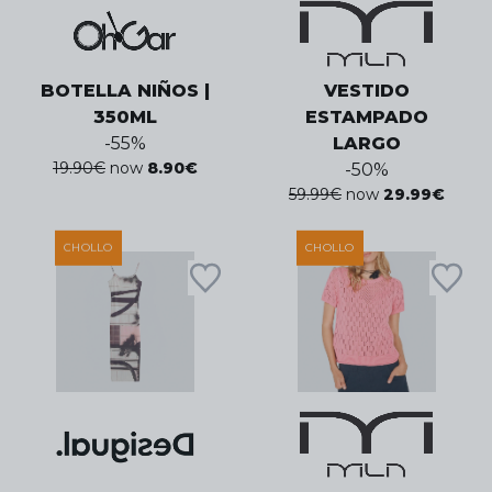
BOTELLA NIÑOS |
VESTIDO
350ML
ESTAMPADO
-
55
%
LARGO
19.90
€
now
8.90
€
-
50
%
59.99
€
now
29.99
€
CHOLLO
CHOLLO