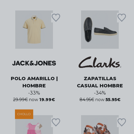
POLO AMARILLO |
ZAPATILLAS
HOMBRE
CASUAL HOMBRE
-
33
%
-
34
%
29.99
€
now
19.99
€
84.95
€
now
55.95
€
CHOLLO