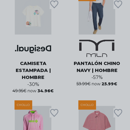
CAMISETA
PANTALÓN CHINO
ESTAMPADA |
NAVY | HOMBRE
HOMBRE
-
57
%
59.99
€
now
25.99
€
-
30
%
49.95
€
now
34.96
€
CHOLLO
CHOLLO