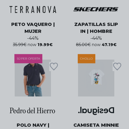
PETO VAQUERO |
ZAPATILLAS SLIP
MUJER
IN | HOMBRE
-
44
%
-
44
%
35.99
€
now
19.99
€
85.00
€
now
47.19
€
SÚPER OFERTA
CHOLLO
POLO NAVY |
CAMISETA MINNIE