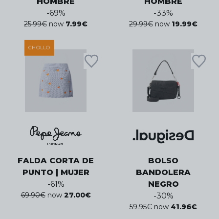
HOMBRE
HOMBRE
-
69
%
-
33
%
25.99
€
now
7.99
€
29.99
€
now
19.99
€
CHOLLO
FALDA CORTA DE
BOLSO
PUNTO | MUJER
BANDOLERA
-
61
%
NEGRO
69.90
€
now
27.00
€
-
30
%
59.95
€
now
41.96
€