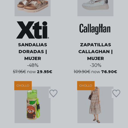
SANDALIAS
ZAPATILLAS
DORADAS |
CALLAGHAN |
MUJER
MUJER
-
48
%
-
30
%
57.95
€
now
29.95
€
109.90
€
now
76.90
€
CHOLLO
CHOLLO