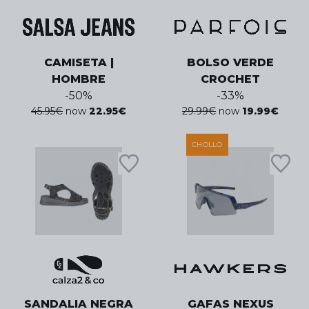
CAMISETA |
BOLSO VERDE
HOMBRE
CROCHET
-
50
%
-
33
%
45.95
€
now
22.95
€
29.99
€
now
19.99
€
CHOLLO
SANDALIA NEGRA
GAFAS NEXUS