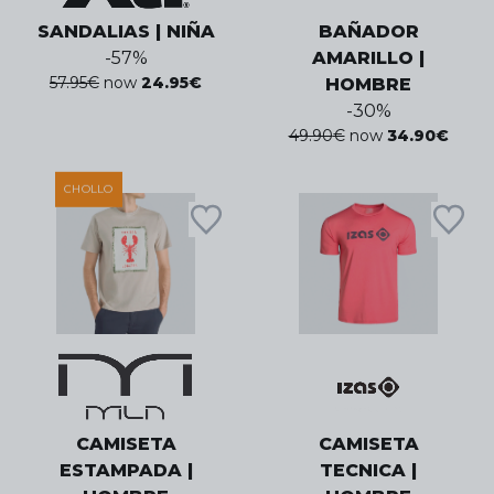
SANDALIAS | NIÑA
BAÑADOR
-
57
%
AMARILLO |
57.95
€
now
24.95
€
HOMBRE
-
30
%
49.90
€
now
34.90
€
CHOLLO
CAMISETA
CAMISETA
ESTAMPADA |
TECNICA |