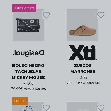
SÚPER OFERTA
BOLSO NEGRO
ZUECOS
TACHUELAS
MARRONES
MICKEY MOUSE
-
31
%
57.95
€
now
39.95
€
-
70
%
79.95
€
now
23.99
€
CHOLLO