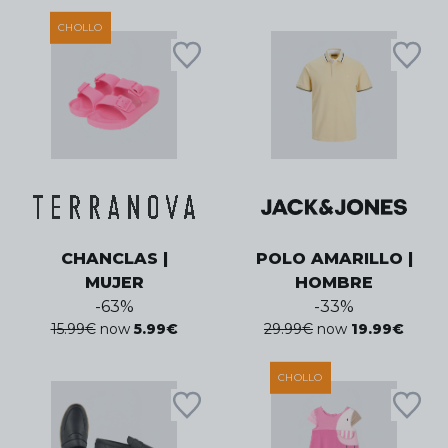
CHOLLO
CHANCLAS |
POLO AMARILLO |
MUJER
HOMBRE
-
63
%
-
33
%
15.99
€
now
5.99
€
29.99
€
now
19.99
€
CHOLLO