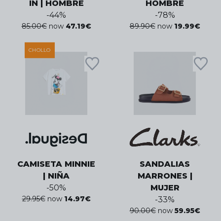
IN | HOMBRE
HOMBRE
-
44
%
-
78
%
85.00
€
now
47.19
€
89.90
€
now
19.99
€
CHOLLO
CAMISETA MINNIE
SANDALIAS
| NIÑA
MARRONES |
-
50
%
MUJER
29.95
€
now
14.97
€
-
33
%
90.00
€
now
59.95
€