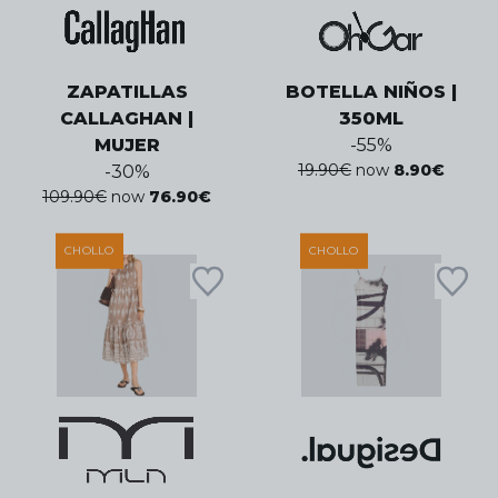
ZAPATILLAS
BOTELLA NIÑOS |
CALLAGHAN |
350ML
MUJER
-
55
%
19.90
€
now
8.90
€
-
30
%
109.90
€
now
76.90
€
CHOLLO
CHOLLO