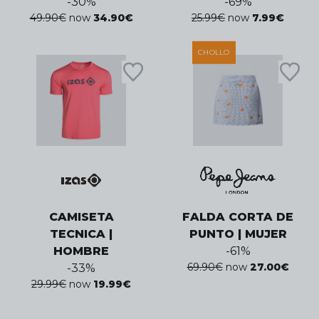
-
30
%
-
69
%
49.90
€
now
34.90
€
25.99
€
now
7.99
€
CHOLLO
CAMISETA
FALDA CORTA DE
TECNICA |
PUNTO | MUJER
HOMBRE
-
61
%
69.90
€
now
27.00
€
-
33
%
29.99
€
now
19.99
€