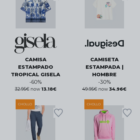
CAMISA
CAMISETA
ESTAMPADO
ESTAMPADA |
TROPICAL GISELA
HOMBRE
-
60
%
-
30
%
32.95
€
now
13.18
€
49.95
€
now
34.96
€
CHOLLO
CHOLLO