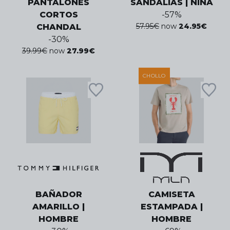
PANTALONES
SANDALIAS | NIÑA
CORTOS
-
57
%
57.95
€
now
24.95
€
CHANDAL
-
30
%
39.99
€
now
27.99
€
CHOLLO
BAÑADOR
CAMISETA
AMARILLO |
ESTAMPADA |
HOMBRE
HOMBRE