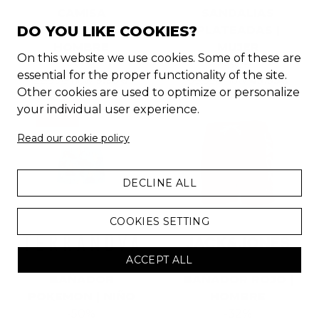
CAMISA
SANDALIAS
DO YOU LIKE COOKIES?
ESTAMPADA |
PLATEADAS |
HOMBRE
MUJER
On this website we use cookies. Some of these are
-
57
%
-
50
%
essential for the proper functionality of the site.
22.99
€
now
9.99
€
99.95
€
now
49.95
€
Other cookies are used to optimize or personalize
your individual user experience.
CHOLLO
Read our cookie policy
DECLINE ALL
COOKIES SETTING
ACCEPT ALL
BAÑADOR
BAÑADOR ROJO |
POKEMON | NIÑO
HOMBRE
-
50
%
-
32
%