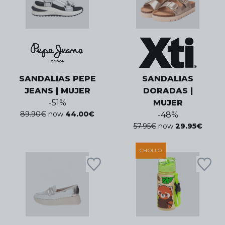
SANDALIAS PEPE
SANDALIAS
JEANS | MUJER
DORADAS |
-
51
%
MUJER
89.90
€
now
44.00
€
-
48
%
57.95
€
now
29.95
€
CHOLLO