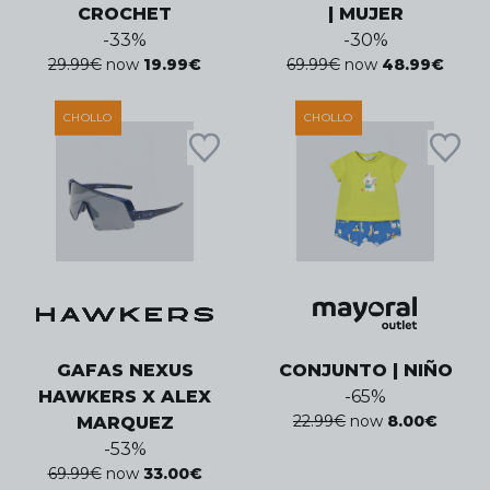
CROCHET
| MUJER
-
33
%
-
30
%
29.99
€
now
19.99
€
69.99
€
now
48.99
€
CHOLLO
CHOLLO
GAFAS NEXUS
CONJUNTO | NIÑO
HAWKERS X ALEX
-
65
%
22.99
€
now
8.00
€
MARQUEZ
-
53
%
69.99
€
now
33.00
€