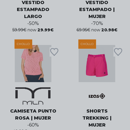
VESTIDO
VESTIDO
ESTAMPADO
ESTAMPADO |
LARGO
MUJER
-
50
%
-
70
%
59.99
€
now
29.99
€
69.95
€
now
20.98
€
CHOLLO
CHOLLO
CAMISETA PUNTO
SHORTS
ROSA | MUJER
TREKKING |
-
60
%
MUJER