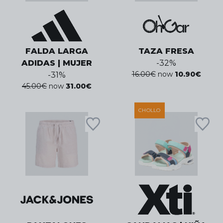
FALDA LARGA
TAZA FRESA
ADIDAS | MUJER
-
32
%
16.00
€
now
10.90
€
-
31
%
45.00
€
now
31.00
€
CHOLLO