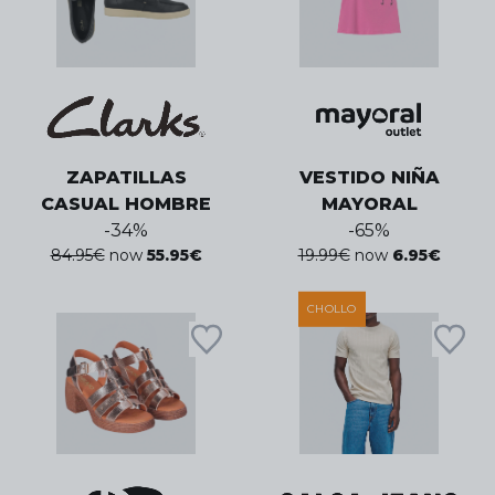
ZAPATILLAS
VESTIDO NIÑA
CASUAL HOMBRE
MAYORAL
-
34
%
-
65
%
84.95
€
now
55.95
€
19.99
€
now
6.95
€
CHOLLO