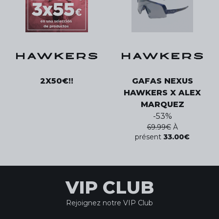
2X50€!!
GAFAS NEXUS
HAWKERS X ALEX
MARQUEZ
-
53
%
69.99
€
À
présent
33.00
€
VIP CLUB
Rejoignez notre VIP Club