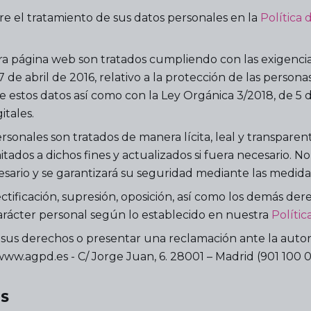
e el tratamiento de sus datos personales en la
Política 
ra página web son tratados cumpliendo con las exigenci
e abril de 2016, relativo a la protección de las personas
 de estos datos así como con la Ley Orgánica 3/2018, de 5
itales.
sonales son tratados de manera lícita, leal y transparen
tados a dichos fines y actualizados si fuera necesario. No 
ario y se garantizará su seguridad mediante las medidas
ctificación, supresión, oposición, así como los demás de
arácter personal según lo establecido en nuestra
Polític
sus derechos o presentar una reclamación ante la auto
w.agpd.es - C/ Jorge Juan, 6. 28001 – Madrid (901 100 09
ES