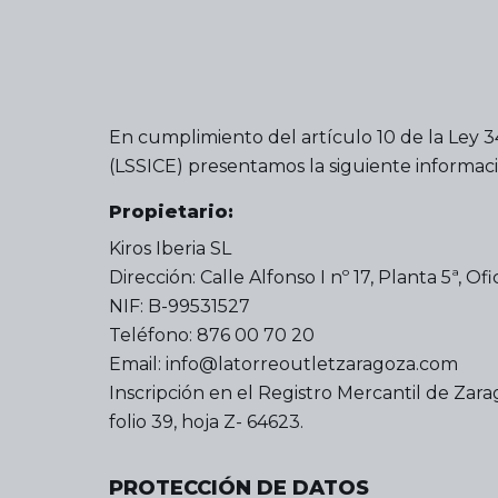
En cumplimiento del artículo 10 de la Ley 34
(LSSICE) presentamos la siguiente informaci
Propietario:
Kiros Iberia SL
Dirección: Calle Alfonso I nº 17, Planta 5ª, O
NIF: B-99531527
Teléfono: 876 00 70 20
Email: info@latorreoutletzaragoza.com
Inscripción en el Registro Mercantil de Zar
folio 39, hoja Z- 64623.
PROTECCIÓN DE DATOS