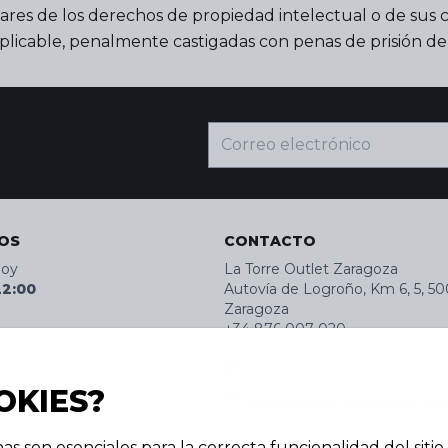
lares de los derechos de propiedad intelectual o de sus c
 aplicable, penalmente castigadas con penas de prisión de
OS
CONTACTO
hoy
La Torre Outlet Zaragoza
22:00
Autovía de Logroño, Km 6, 5, 50
Zaragoza
+34 876 007 020
+34 628 11 50 27
OKIES?
info@latorreoutletzaragoza
s son esenciales para la correcta funcionalidad del sitio. 