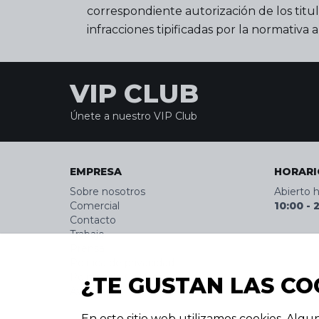
correspondiente autorización de los titu
infracciones tipificadas por la normativa
VIP CLUB
Únete a nuestro VIP Club
EMPRESA
HORARI
Sobre nosotros
Abierto 
Comercial
10:00
-
Contacto
Trabajo
Prensa
Política de privacidad
Política de Cookies
¿TE GUSTAN LAS CO
Aviso legal
En este sitio web utilizamos cookies. Alguna