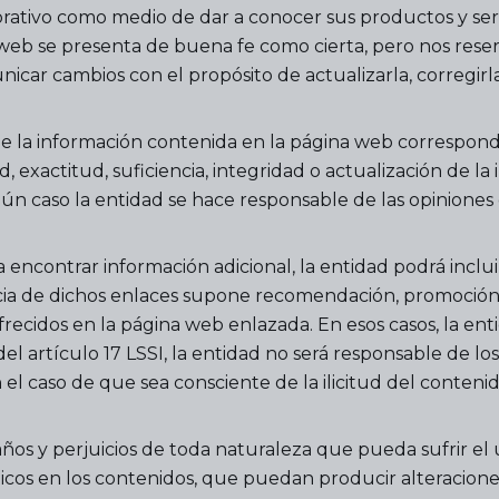
rativo como medio de dar a conocer sus productos y servi
 web se presenta de buena fe como cierta, pero nos rese
 cambios con el propósito de actualizarla, corregirla, 
e la información contenida en la página web corresponda
 exactitud, suficiencia, integridad o actualización de l
ún caso la entidad se hace responsable de las opinione
 encontrar información adicional, la entidad podrá inclui
ncia de dichos enlaces supone recomendación, promoción
ofrecidos en la página web enlazada. En esos casos, la e
del artículo 17 LSSI, la entidad no será responsable de lo
el caso de que sea consciente de la ilicitud del conteni
años y perjuicios de toda naturaleza que pueda sufrir el
máticos en los contenidos, que puedan producir alteracio