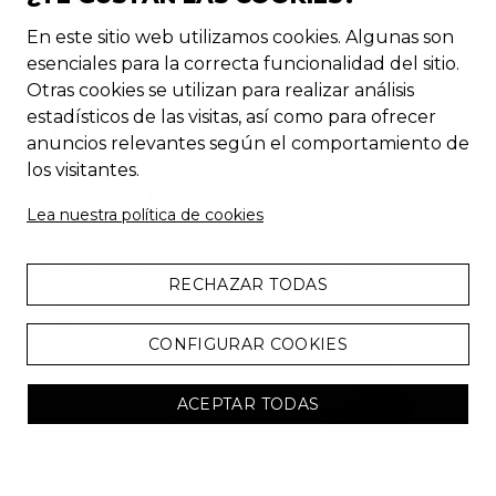
En este sitio web utilizamos cookies. Algunas son
esenciales para la correcta funcionalidad del sitio.
Otras cookies se utilizan para realizar análisis
estadísticos de las visitas, así como para ofrecer
anuncios relevantes según el comportamiento de
los visitantes.
BAÑADOR ROJO |
PUMA SPEEDCAT
Lea nuestra política de cookies
HOMBRE
OG ALPINE SNOW
-
32
%
-
50
%
24.99
€
ahora
16.99
€
110.00
€
ahora
54.95
€
RECHAZAR TODAS
CHOLLO
CONFIGURAR COOKIES
ACEPTAR TODAS