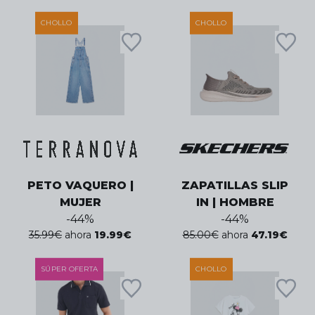
CHOLLO
CHOLLO
PETO VAQUERO |
ZAPATILLAS SLIP
MUJER
IN | HOMBRE
-
44
%
-
44
%
35.99
€
ahora
19.99
€
85.00
€
ahora
47.19
€
SÚPER OFERTA
CHOLLO