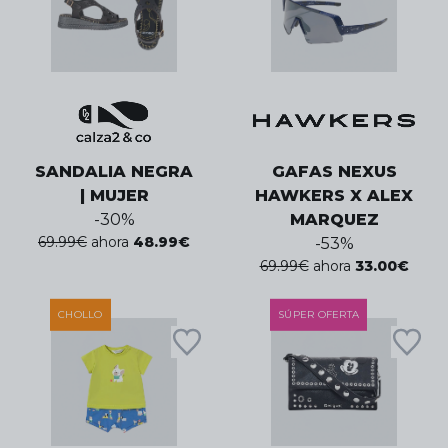
SANDALIA NEGRA
GAFAS NEXUS
| MUJER
HAWKERS X ALEX
-
30
%
MARQUEZ
69.99
€
ahora
48.99
€
-
53
%
69.99
€
ahora
33.00
€
CHOLLO
SÚPER OFERTA