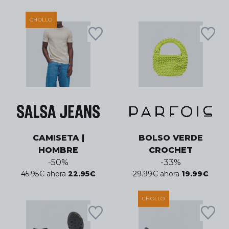
CHOLLO
CAMISETA |
BOLSO VERDE
HOMBRE
CROCHET
-
50
%
-
33
%
45.95
€
ahora
22.95
€
29.99
€
ahora
19.99
€
CHOLLO