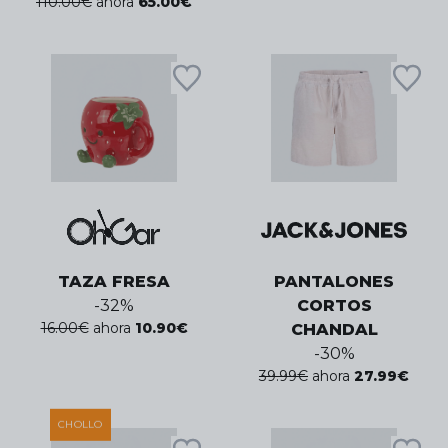
110.00
€
ahora
65.00
€
TAZA FRESA
PANTALONES
-
32
%
CORTOS
16.00
€
ahora
10.90
€
CHANDAL
-
30
%
39.99
€
ahora
27.99
€
CHOLLO