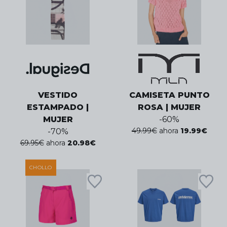
VESTIDO
CAMISETA PUNTO
ESTAMPADO |
ROSA | MUJER
MUJER
-
60
%
49.99
€
ahora
19.99
€
-
70
%
69.95
€
ahora
20.98
€
CHOLLO