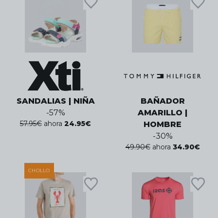
SANDALIAS | NIÑA
BAÑADOR
-
57
%
AMARILLO |
57.95
€
ahora
24.95
€
HOMBRE
-
30
%
49.90
€
ahora
34.90
€
CHOLLO