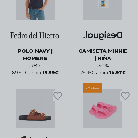
POLO NAVY |
CAMISETA MINNIE
HOMBRE
| NIÑA
-
78
%
-
50
%
89.90
€
ahora
19.99
€
29.95
€
ahora
14.97
€
CHOLLO