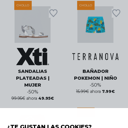
CHOLLO
CHOLLO
SANDALIAS
BAÑADOR
PLATEADAS |
POKEMON | NIÑO
MUJER
-
50
%
15.99
€
ahora
7.99
€
-
50
%
99.95
€
ahora
49.95
€
CHOLLO
¿TE GUSTAN LAS COOKIES?