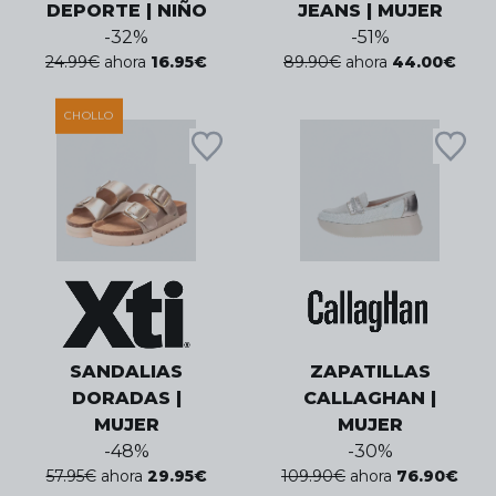
DEPORTE | NIÑO
JEANS | MUJER
-
32
%
-
51
%
24.99
€
ahora
16.95
€
89.90
€
ahora
44.00
€
CHOLLO
SANDALIAS
ZAPATILLAS
DORADAS |
CALLAGHAN |
MUJER
MUJER
-
48
%
-
30
%
57.95
€
ahora
29.95
€
109.90
€
ahora
76.90
€