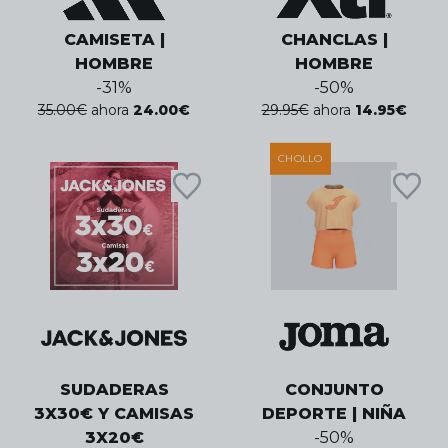
CAMISETA |
CHANCLAS |
HOMBRE
HOMBRE
-
31
%
-
50
%
35.00
€
ahora
24.00
€
29.95
€
ahora
14.95
€
CHOLLO
SUDADERAS
CONJUNTO
3X30€ Y CAMISAS
DEPORTE | NIÑA
3X20€
-
50
%