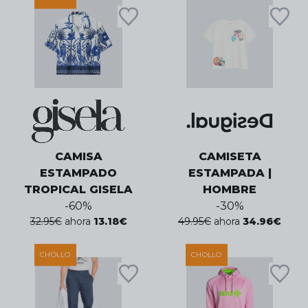
CAMISA
CAMISETA
ESTAMPADO
ESTAMPADA |
TROPICAL GISELA
HOMBRE
-
60
%
-
30
%
32.95
€
ahora
13.18
€
49.95
€
ahora
34.96
€
CHOLLO
CHOLLO