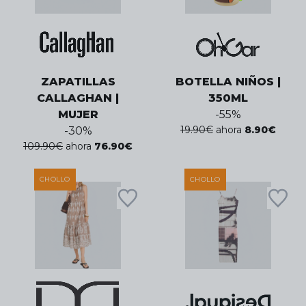
ZAPATILLAS
BOTELLA NIÑOS |
CALLAGHAN |
350ML
MUJER
-
55
%
19.90
€
ahora
8.90
€
-
30
%
109.90
€
ahora
76.90
€
CHOLLO
CHOLLO