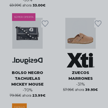
69.99
€
ahora
33.00
€
SÚPER OFERTA
BOLSO NEGRO
ZUECOS
TACHUELAS
MARRONES
MICKEY MOUSE
-
31
%
57.95
€
ahora
39.95
€
-
70
%
79.95
€
ahora
23.99
€
CHOLLO