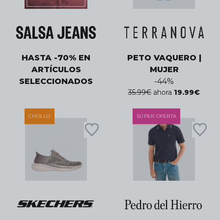
HASTA -70% EN
PETO VAQUERO |
ARTÍCULOS
MUJER
SELECCIONADOS
-
44
%
35.99
€
ahora
19.99
€
CHOLLO
SÚPER OFERTA