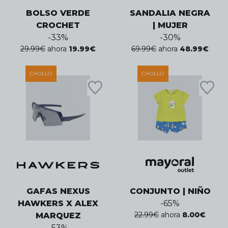
BOLSO VERDE
SANDALIA NEGRA
CROCHET
| MUJER
-
33
%
-
30
%
29.99
€
ahora
19.99
€
69.99
€
ahora
48.99
€
CHOLLO
CHOLLO
GAFAS NEXUS
CONJUNTO | NIÑO
HAWKERS X ALEX
-
65
%
22.99
€
ahora
8.00
€
MARQUEZ
-
53
%