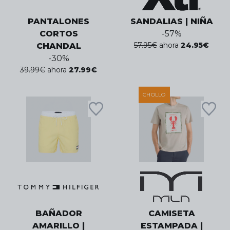
PANTALONES
SANDALIAS | NIÑA
CORTOS
-
57
%
57.95
€
ahora
24.95
€
CHANDAL
-
30
%
39.99
€
ahora
27.99
€
CHOLLO
BAÑADOR
CAMISETA
AMARILLO |
ESTAMPADA |