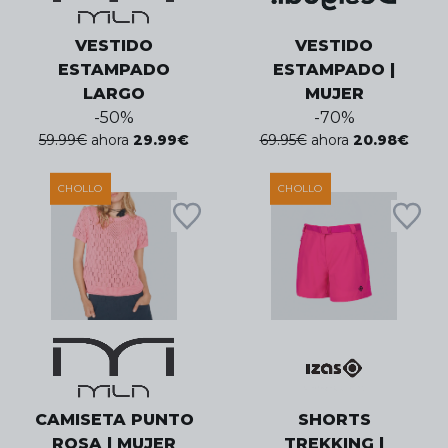
VESTIDO
VESTIDO
ESTAMPADO
ESTAMPADO |
LARGO
MUJER
-
50
%
-
70
%
59.99
€
ahora
29.99
€
69.95
€
ahora
20.98
€
CHOLLO
CHOLLO
CAMISETA PUNTO
SHORTS
ROSA | MUJER
TREKKING |