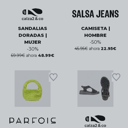
SANDALIAS
CAMISETA |
DORADAS |
HOMBRE
MUJER
-
50
%
45.95
€
ahora
22.95
€
-
30
%
69.99
€
ahora
48.99
€