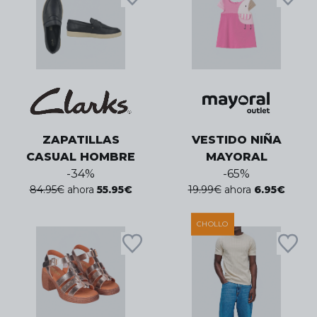
ZAPATILLAS
VESTIDO NIÑA
CASUAL HOMBRE
MAYORAL
-
34
%
-
65
%
84.95
€
ahora
55.95
€
19.99
€
ahora
6.95
€
CHOLLO