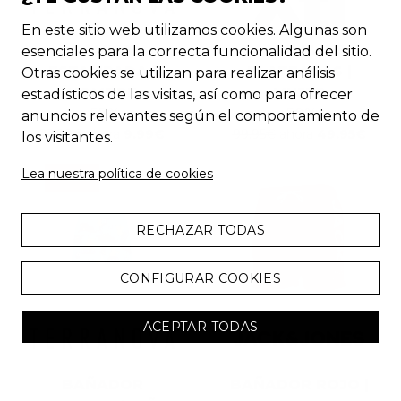
En este sitio web utilizamos cookies. Algunas son
CAMISA
SANDALIAS
esenciales para la correcta funcionalidad del sitio.
ESTAMPADA |
PLATEADAS |
Otras cookies se utilizan para realizar análisis
HOMBRE
MUJER
estadísticos de las visitas, así como para ofrecer
-
57
%
-
50
%
anuncios relevantes según el comportamiento de
22.99
€
ahora
9.99
€
99.95
€
ahora
49.95
€
los visitantes.
Lea nuestra política de cookies
CHOLLO
RECHAZAR TODAS
CONFIGURAR COOKIES
ACEPTAR TODAS
BAÑADOR
BAÑADOR ROJO |