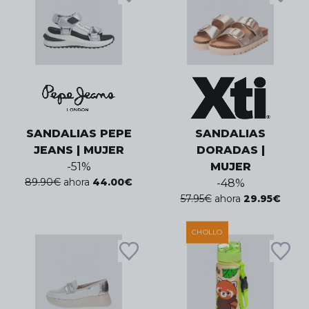
SANDALIAS PEPE
SANDALIAS
JEANS | MUJER
DORADAS |
-
51
%
MUJER
89.90
€
ahora
44.00
€
-
48
%
57.95
€
ahora
29.95
€
CHOLLO