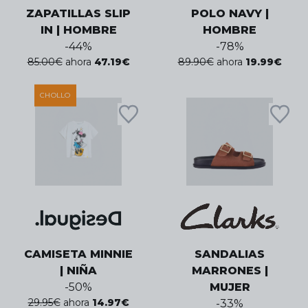
ZAPATILLAS SLIP
POLO NAVY |
IN | HOMBRE
HOMBRE
-
44
%
-
78
%
85.00
€
ahora
47.19
€
89.90
€
ahora
19.99
€
CHOLLO
CAMISETA MINNIE
SANDALIAS
| NIÑA
MARRONES |
-
50
%
MUJER
29.95
€
ahora
14.97
€
-
33
%