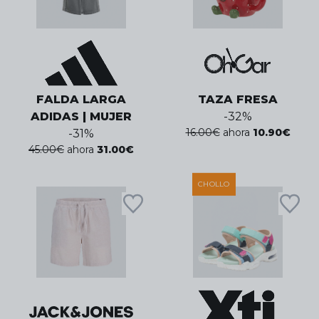
FALDA LARGA
TAZA FRESA
ADIDAS | MUJER
-
32
%
16.00
€
ahora
10.90
€
-
31
%
45.00
€
ahora
31.00
€
CHOLLO