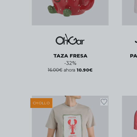
TAZA FRESA
P
-
32
%
16.00
€
ahora
10.90
€
CHOLLO