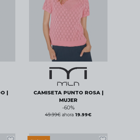
O |
CAMISETA PUNTO ROSA |
MUJER
-
60
%
49.99
€
ahora
19.99
€