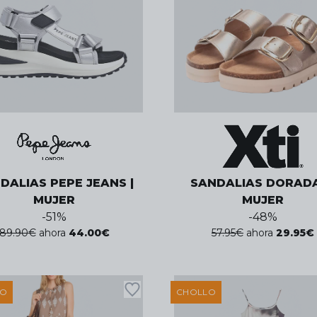
DALIAS PEPE JEANS |
SANDALIAS DORADA
MUJER
MUJER
-
51
%
-
48
%
89.90
€
ahora
44.00
€
57.95
€
ahora
29.95
€
LO
CHOLLO