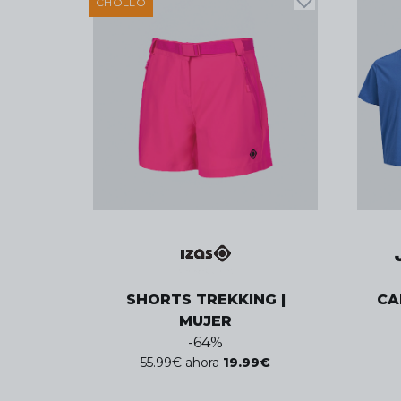
CHOLLO
SHORTS TREKKING |
CA
MUJER
-
64
%
55.99
€
ahora
19.99
€