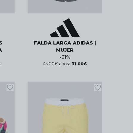
S
FALDA LARGA ADIDAS |
A
MUJER
-
31
%
€
45.00
€
ahora
31.00
€