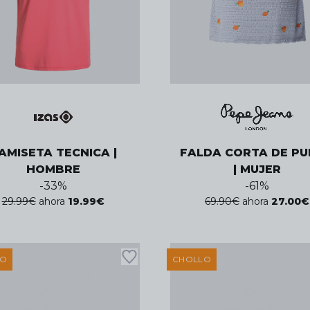
AMISETA TECNICA |
FALDA CORTA DE P
HOMBRE
| MUJER
-
33
%
-
61
%
29.99
€
ahora
19.99
€
69.90
€
ahora
27.00
€
LO
CHOLLO