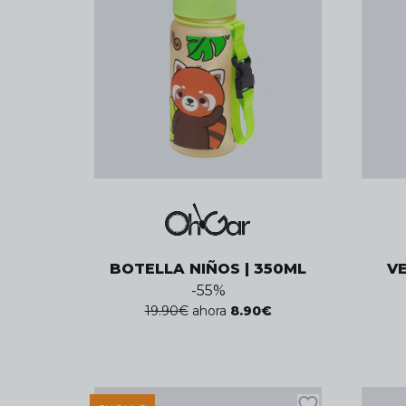
BOTELLA NIÑOS | 350ML
V
-
55
%
19.90
€
ahora
8.90
€