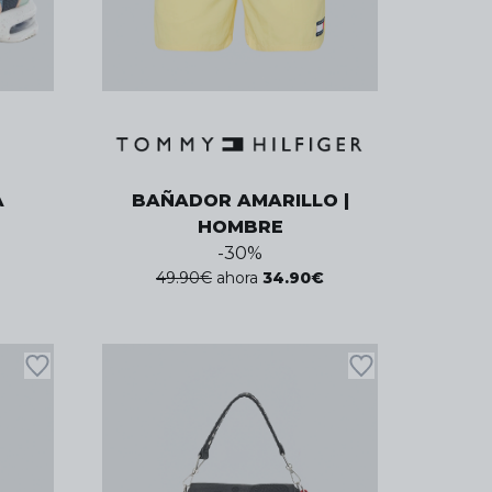
A
BAÑADOR AMARILLO |
HOMBRE
-
30
%
49.90
€
ahora
34.90
€