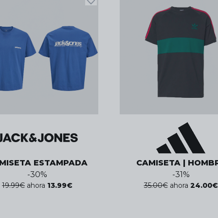
MISETA ESTAMPADA
CAMISETA | HOMB
-
30
%
-
31
%
19.99
€
ahora
13.99
€
35.00
€
ahora
24.00
€