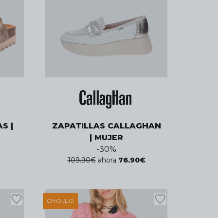
S |
ZAPATILLAS CALLAGHAN
| MUJER
-
30
%
109.90
€
ahora
76.90
€
CHOLLO