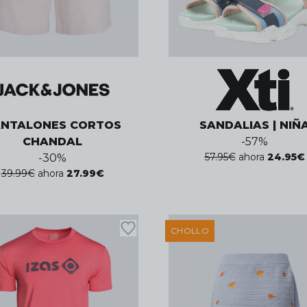
ANTALONES CORTOS
SANDALIAS | NIÑ
CHANDAL
-
57
%
57.95
€
ahora
24.95
€
-
30
%
39.99
€
ahora
27.99
€
CHOLLO