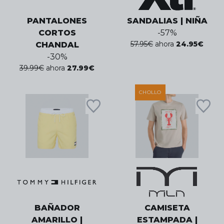
PANTALONES
SANDALIAS | NIÑA
CORTOS
-
57
%
57.95
€
ahora
24.95
€
CHANDAL
-
30
%
39.99
€
ahora
27.99
€
CHOLLO
BAÑADOR
CAMISETA
AMARILLO |
ESTAMPADA |