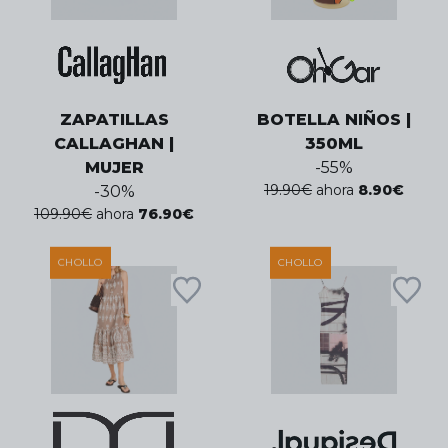
ZAPATILLAS
BOTELLA NIÑOS |
CALLAGHAN |
350ML
MUJER
-
55
%
19.90
€
ahora
8.90
€
-
30
%
109.90
€
ahora
76.90
€
CHOLLO
CHOLLO