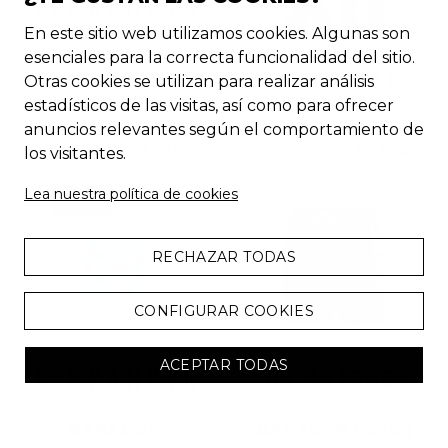
En este sitio web utilizamos cookies. Algunas son
CAMISA
SANDALIAS
esenciales para la correcta funcionalidad del sitio.
ESTAMPADA |
PLATEADAS |
Otras cookies se utilizan para realizar análisis
HOMBRE
MUJER
estadísticos de las visitas, así como para ofrecer
-
57
%
-
50
%
anuncios relevantes según el comportamiento de
22.99
€
ahora
9.99
€
99.95
€
ahora
49.95
€
los visitantes.
Lea nuestra política de cookies
CHOLLO
RECHAZAR TODAS
CONFIGURAR COOKIES
ACEPTAR TODAS
BAÑADOR
BAÑADOR ROJO |