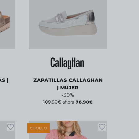
S |
ZAPATILLAS CALLAGHAN
| MUJER
-
30
%
109.90
€
ahora
76.90
€
CHOLLO