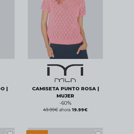
O |
CAMISETA PUNTO ROSA |
MUJER
-
60
%
49.99
€
ahora
19.99
€