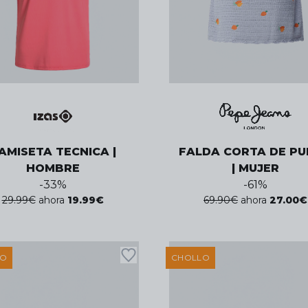
AMISETA TECNICA |
FALDA CORTA DE P
HOMBRE
| MUJER
-
33
%
-
61
%
29.99
€
ahora
19.99
€
69.90
€
ahora
27.00
€
LO
CHOLLO