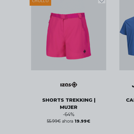
CHOLLO
SHORTS TREKKING |
CA
MUJER
-
64
%
55.99
€
ahora
19.99
€