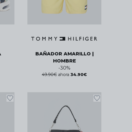
A
BAÑADOR AMARILLO |
HOMBRE
-
30
%
49.90
€
ahora
34.90
€