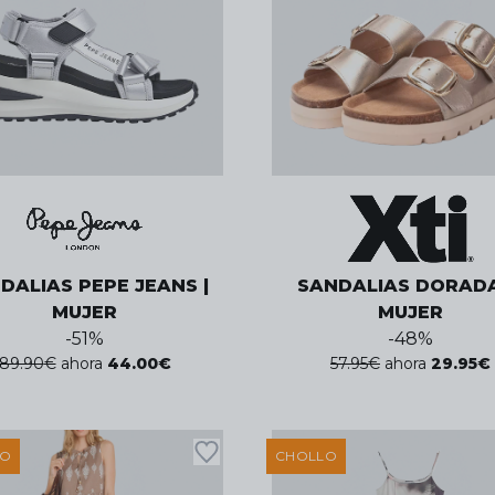
DALIAS PEPE JEANS |
SANDALIAS DORADA
MUJER
MUJER
-
51
%
-
48
%
89.90
€
ahora
44.00
€
57.95
€
ahora
29.95
€
LO
CHOLLO