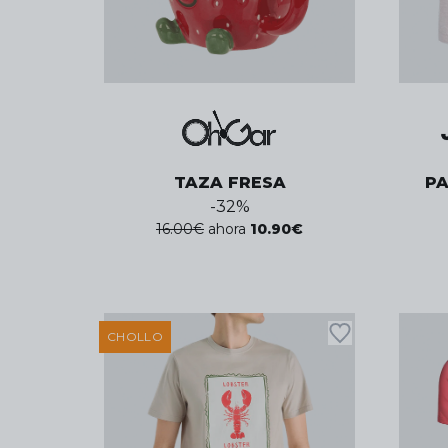
TAZA FRESA
P
-
32
%
16.00
€
ahora
10.90
€
CHOLLO