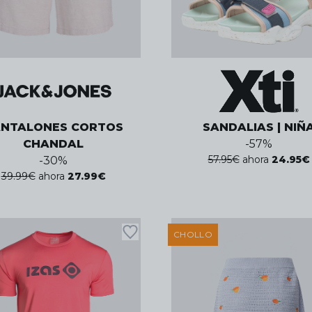
ANTALONES CORTOS
SANDALIAS | NIÑ
CHANDAL
-
57
%
57.95
€
ahora
24.95
€
-
30
%
39.99
€
ahora
27.99
€
CHOLLO