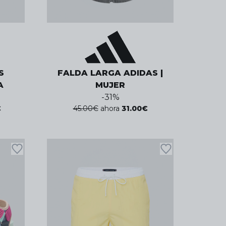
S
FALDA LARGA ADIDAS |
A
MUJER
-
31
%
€
45.00
€
ahora
31.00
€