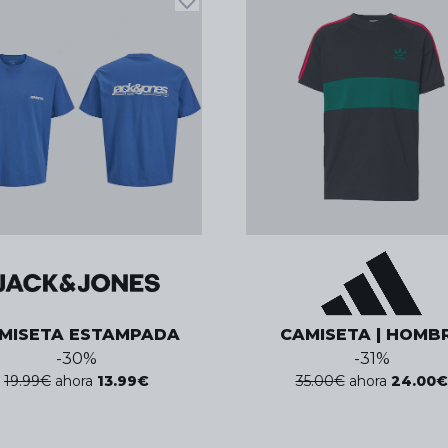
MISETA ESTAMPADA
CAMISETA | HOMB
-
30
%
-
31
%
19.99
€
ahora
13.99
€
35.00
€
ahora
24.00
€