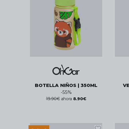
BOTELLA NIÑOS | 350ML
V
-
55
%
19.90
€
ahora
8.90
€