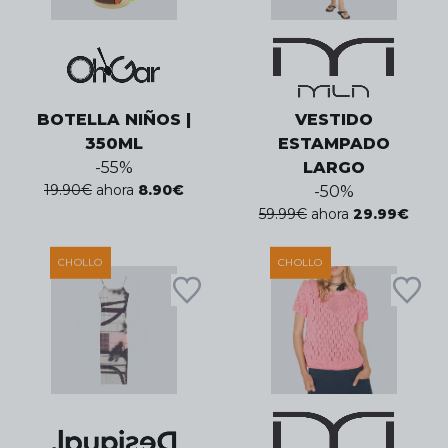
BOTELLA NIÑOS |
VESTIDO
350ML
ESTAMPADO
-
55
%
LARGO
19.90
€
ahora
8.90
€
-
50
%
59.99
€
ahora
29.99
€
CHOLLO
CHOLLO