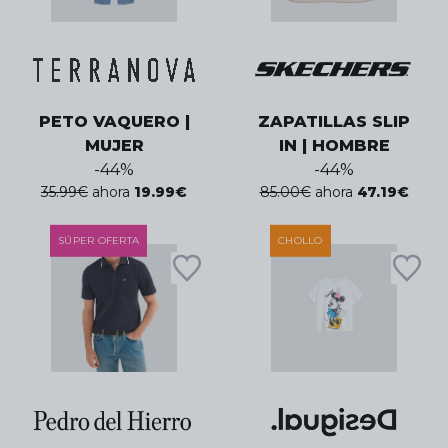
PETO VAQUERO |
ZAPATILLAS SLIP
MUJER
IN | HOMBRE
-
44
%
-
44
%
35.99
€
ahora
19.99
€
85.00
€
ahora
47.19
€
SÚPER OFERTA
CHOLLO