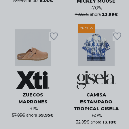
22.99
€
ahora
8.00
€
MICKEY MOUSE
-
70
%
79.95
€
ahora
23.99
€
CHOLLO
ZUECOS
CAMISA
MARRONES
ESTAMPADO
-
31
%
TROPICAL GISELA
57.95
€
ahora
39.95
€
-
60
%
32.95
€
ahora
13.18
€