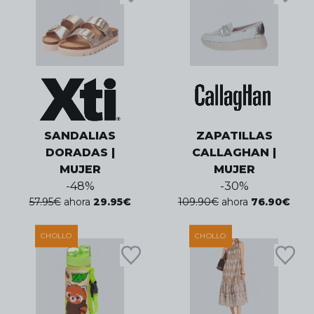
SANDALIAS
ZAPATILLAS
DORADAS |
CALLAGHAN |
MUJER
MUJER
-
48
%
-
30
%
57.95
€
ahora
29.95
€
109.90
€
ahora
76.90
€
CHOLLO
CHOLLO