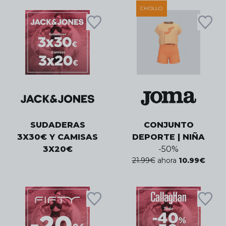
CHOLLO
SUDADERAS
CONJUNTO
3X30€ Y CAMISAS
DEPORTE | NIÑA
3X20€
-
50
%
21.99
€
ahora
10.99
€