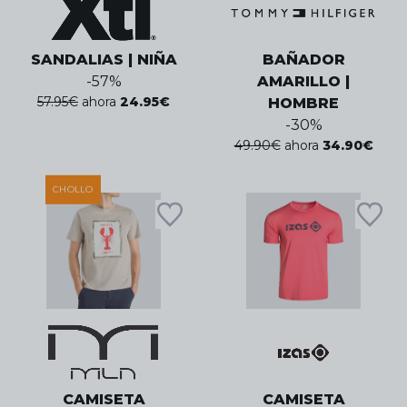
SANDALIAS | NIÑA
BAÑADOR
-
57
%
AMARILLO |
57.95
€
ahora
24.95
€
HOMBRE
-
30
%
49.90
€
ahora
34.90
€
CHOLLO
CAMISETA
CAMISETA