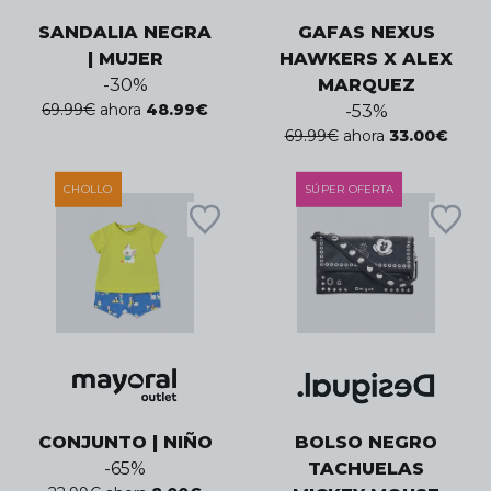
SANDALIA NEGRA
GAFAS NEXUS
| MUJER
HAWKERS X ALEX
-
30
%
MARQUEZ
69.99
€
ahora
48.99
€
-
53
%
69.99
€
ahora
33.00
€
CHOLLO
SÚPER OFERTA
CONJUNTO | NIÑO
BOLSO NEGRO
-
65
%
TACHUELAS