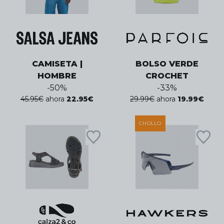
CAMISETA |
BOLSO VERDE
HOMBRE
CROCHET
-
50
%
-
33
%
45.95
€
ahora
22.95
€
29.99
€
ahora
19.99
€
CHOLLO