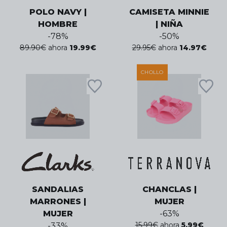
POLO NAVY |
CAMISETA MINNIE
HOMBRE
| NIÑA
-
78
%
-
50
%
89.90
€
ahora
19.99
€
29.95
€
ahora
14.97
€
CHOLLO
SANDALIAS
CHANCLAS |
MARRONES |
MUJER
MUJER
-
63
%
15.99
€
ahora
5.99
€
-
33
%