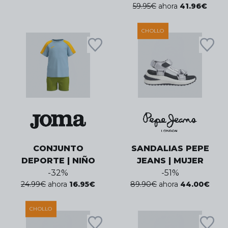
59.95
€
ahora
41.96
€
CHOLLO
CONJUNTO
SANDALIAS PEPE
DEPORTE | NIÑO
JEANS | MUJER
-
32
%
-
51
%
24.99
€
ahora
16.95
€
89.90
€
ahora
44.00
€
CHOLLO