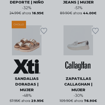
DEPORTE | NIÑO
JEANS | MUJER
-
32
%
-
51
%
24.99
€
ahora
16.95
€
89.90
€
ahora
44.00
€
CHOLLO
SANDALIAS
ZAPATILLAS
DORADAS |
CALLAGHAN |
MUJER
MUJER
-
48
%
-
30
%
57.95
€
ahora
29.95
€
109.90
€
ahora
76.90
€