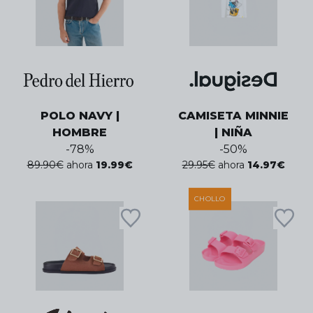
POLO NAVY |
CAMISETA MINNIE
HOMBRE
| NIÑA
-
78
%
-
50
%
89.90
€
ahora
19.99
€
29.95
€
ahora
14.97
€
CHOLLO