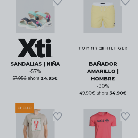
SANDALIAS | NIÑA
BAÑADOR
-
57
%
AMARILLO |
57.95
€
ahora
24.95
€
HOMBRE
-
30
%
49.90
€
ahora
34.90
€
CHOLLO