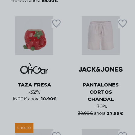
110.00
€
ahora
65.00
€
TAZA FRESA
PANTALONES
-
32
%
CORTOS
16.00
€
ahora
10.90
€
CHANDAL
-
30
%
39.99
€
ahora
27.99
€
CHOLLO