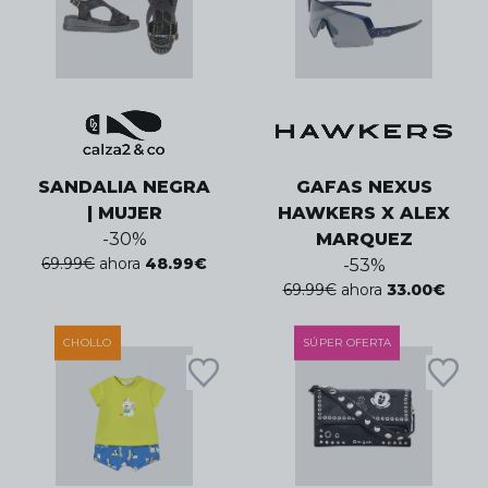
SANDALIA NEGRA
GAFAS NEXUS
| MUJER
HAWKERS X ALEX
-
30
%
MARQUEZ
69.99
€
ahora
48.99
€
-
53
%
69.99
€
ahora
33.00
€
CHOLLO
SÚPER OFERTA