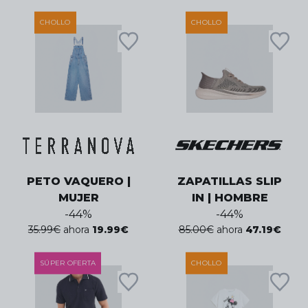
CHOLLO
CHOLLO
PETO VAQUERO |
ZAPATILLAS SLIP
MUJER
IN | HOMBRE
-
44
%
-
44
%
35.99
€
ahora
19.99
€
85.00
€
ahora
47.19
€
SÚPER OFERTA
CHOLLO