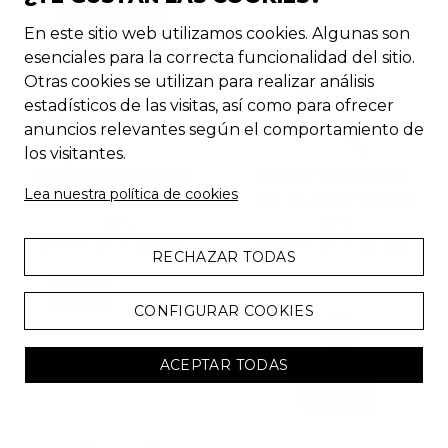
En este sitio web utilizamos cookies. Algunas son
esenciales para la correcta funcionalidad del sitio.
Otras cookies se utilizan para realizar análisis
estadísticos de las visitas, así como para ofrecer
anuncios relevantes según el comportamiento de
los visitantes.
BAÑADOR ROJO |
PUMA SPEEDCAT
Lea nuestra política de cookies
HOMBRE
OG ALPINE SNOW
-
32
%
-
50
%
24.99
€
ahora
16.99
€
110.00
€
ahora
54.95
€
RECHAZAR TODAS
CHOLLO
CONFIGURAR COOKIES
ACEPTAR TODAS