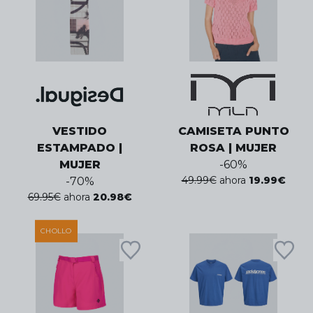
VESTIDO
CAMISETA PUNTO
ESTAMPADO |
ROSA | MUJER
MUJER
-
60
%
49.99
€
ahora
19.99
€
-
70
%
69.95
€
ahora
20.98
€
CHOLLO