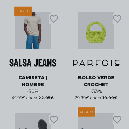
CHOLLO
CAMISETA |
BOLSO VERDE
HOMBRE
CROCHET
-
50
%
-
33
%
45.95
€
ahora
22.95
€
29.99
€
ahora
19.99
€
CHOLLO