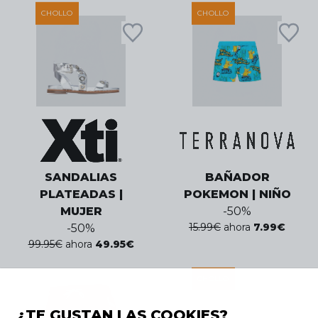
CHOLLO
CHOLLO
SANDALIAS
BAÑADOR
PLATEADAS |
POKEMON | NIÑO
MUJER
-
50
%
15.99
€
ahora
7.99
€
-
50
%
99.95
€
ahora
49.95
€
CHOLLO
¿TE GUSTAN LAS COOKIES?