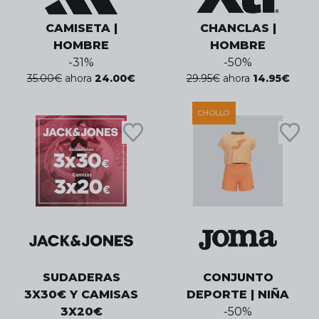
CAMISETA |
CHANCLAS |
HOMBRE
HOMBRE
-
31
%
-
50
%
35.00
€
ahora
24.00
€
29.95
€
ahora
14.95
€
CHOLLO
SUDADERAS
CONJUNTO
3X30€ Y CAMISAS
DEPORTE | NIÑA
3X20€
-
50
%