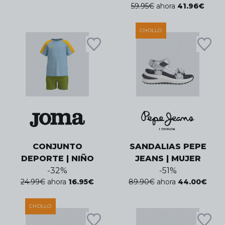
59.95
€
ahora
41.96
€
CHOLLO
CONJUNTO
SANDALIAS PEPE
DEPORTE | NIÑO
JEANS | MUJER
-
32
%
-
51
%
24.99
€
ahora
16.95
€
89.90
€
ahora
44.00
€
CHOLLO