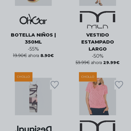
BOTELLA NIÑOS |
VESTIDO
350ML
ESTAMPADO
-
55
%
LARGO
19.90
€
ahora
8.90
€
-
50
%
59.99
€
ahora
29.99
€
CHOLLO
CHOLLO