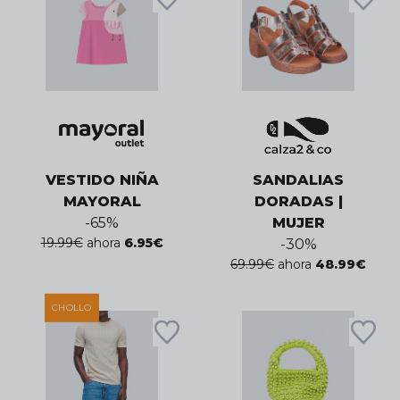
VESTIDO NIÑA
SANDALIAS
MAYORAL
DORADAS |
-
65
%
MUJER
19.99
€
ahora
6.95
€
-
30
%
69.99
€
ahora
48.99
€
CHOLLO