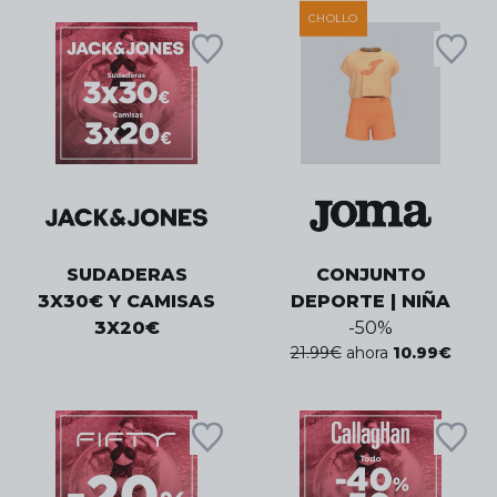
CHOLLO
SUDADERAS
CONJUNTO
3X30€ Y CAMISAS
DEPORTE | NIÑA
3X20€
-
50
%
21.99
€
ahora
10.99
€