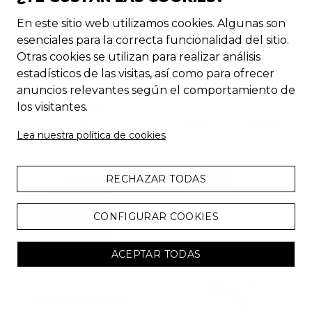
En este sitio web utilizamos cookies. Algunas son
esenciales para la correcta funcionalidad del sitio.
Otras cookies se utilizan para realizar análisis
estadísticos de las visitas, así como para ofrecer
SANDALIAS
BAÑADOR
anuncios relevantes según el comportamiento de
PLATEADAS |
POKEMON | NIÑO
los visitantes.
MUJER
-
50
%
15.99
€
ahora
7.99
€
-
50
%
Lea nuestra política de cookies
99.95
€
ahora
49.95
€
CHOLLO
RECHAZAR TODAS
CONFIGURAR COOKIES
ACEPTAR TODAS