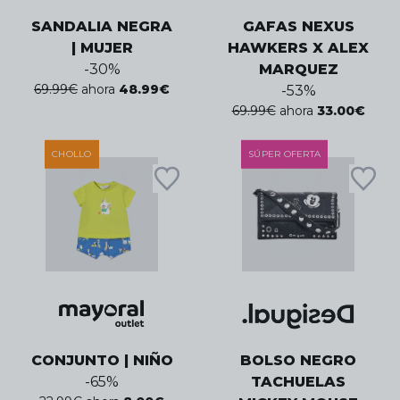
SANDALIA NEGRA
GAFAS NEXUS
| MUJER
HAWKERS X ALEX
-
30
%
MARQUEZ
69.99
€
ahora
48.99
€
-
53
%
69.99
€
ahora
33.00
€
CHOLLO
SÚPER OFERTA
CONJUNTO | NIÑO
BOLSO NEGRO
-
65
%
TACHUELAS