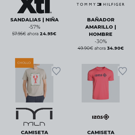
SANDALIAS | NIÑA
BAÑADOR
-
57
%
AMARILLO |
57.95
€
ahora
24.95
€
HOMBRE
-
30
%
49.90
€
ahora
34.90
€
CHOLLO
CAMISETA
CAMISETA