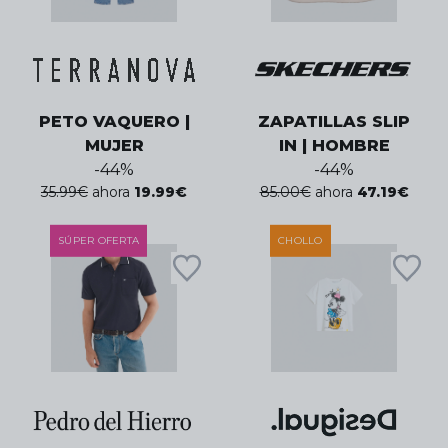
PETO VAQUERO |
ZAPATILLAS SLIP
MUJER
IN | HOMBRE
-
44
%
-
44
%
35.99
€
ahora
19.99
€
85.00
€
ahora
47.19
€
SÚPER OFERTA
CHOLLO