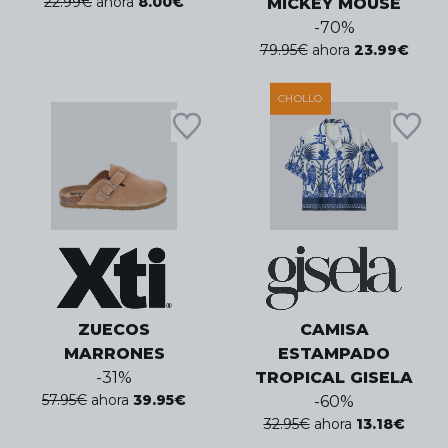
22.99
€
ahora
8.00
€
MICKEY MOUSE
-
70
%
79.95
€
ahora
23.99
€
CHOLLO
ZUECOS
CAMISA
MARRONES
ESTAMPADO
-
31
%
TROPICAL GISELA
57.95
€
ahora
39.95
€
-
60
%
32.95
€
ahora
13.18
€