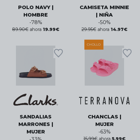
POLO NAVY |
CAMISETA MINNIE
HOMBRE
| NIÑA
-
78
%
-
50
%
89.90
€
ahora
19.99
€
29.95
€
ahora
14.97
€
CHOLLO
SANDALIAS
CHANCLAS |
MARRONES |
MUJER
MUJER
-
63
%
15.99
€
ahora
5.99
€
-
33
%