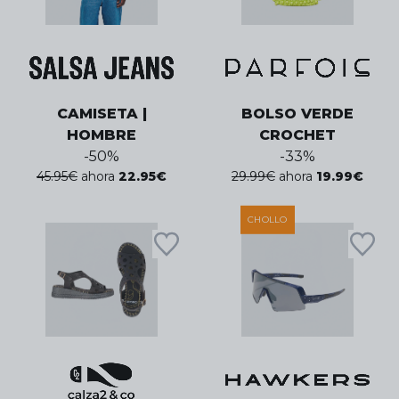
CAMISETA |
BOLSO VERDE
HOMBRE
CROCHET
-
50
%
-
33
%
45.95
€
ahora
22.95
€
29.99
€
ahora
19.99
€
CHOLLO