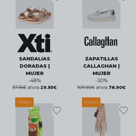
SANDALIAS
ZAPATILLAS
DORADAS |
CALLAGHAN |
MUJER
MUJER
-
48
%
-
30
%
57.95
€
ahora
29.95
€
109.90
€
ahora
76.90
€
CHOLLO
CHOLLO