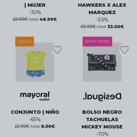
| MUJER
HAWKERS X ALEX
-
30
%
MARQUEZ
69.99
€
now
48.99
€
-
53
%
69.99
€
now
33.00
€
CHOLLO
SÚPER OFERTA
CONJUNTO | NIÑO
BOLSO NEGRO
-
65
%
TACHUELAS
22.99
€
now
8.00
€
MICKEY MOUSE
-
70
%