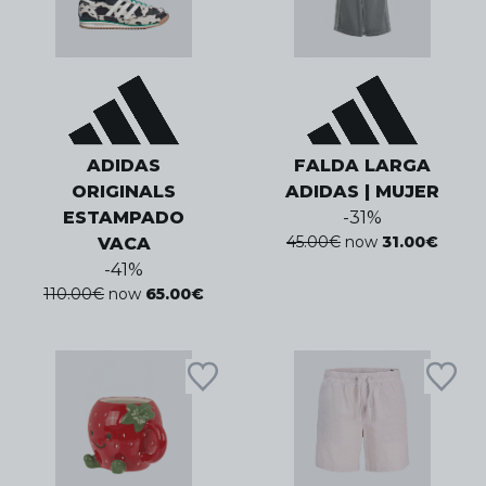
ADIDAS
FALDA LARGA
ORIGINALS
ADIDAS | MUJER
ESTAMPADO
-
31
%
45.00
€
now
31.00
€
VACA
-
41
%
110.00
€
now
65.00
€