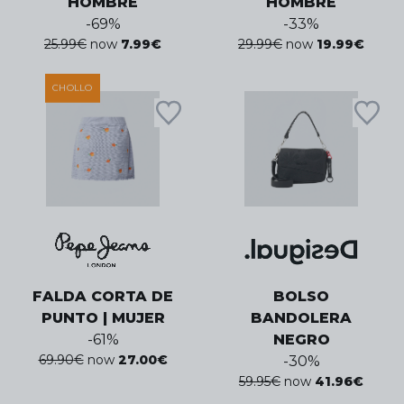
HOMBRE
HOMBRE
-
69
%
-
33
%
25.99
€
now
7.99
€
29.99
€
now
19.99
€
CHOLLO
FALDA CORTA DE
BOLSO
PUNTO | MUJER
BANDOLERA
-
61
%
NEGRO
69.90
€
now
27.00
€
-
30
%
59.95
€
now
41.96
€