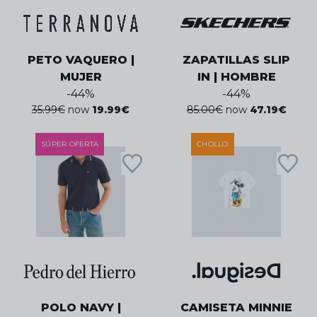
PETO VAQUERO |
ZAPATILLAS SLIP
MUJER
IN | HOMBRE
-
44
%
-
44
%
35.99
€
now
19.99
€
85.00
€
now
47.19
€
SÚPER OFERTA
CHOLLO
POLO NAVY |
CAMISETA MINNIE