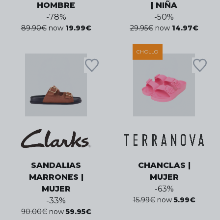
HOMBRE
| NIÑA
-
78
%
-
50
%
89.90
€
now
19.99
€
29.95
€
now
14.97
€
CHOLLO
SANDALIAS
CHANCLAS |
MARRONES |
MUJER
MUJER
-
63
%
15.99
€
now
5.99
€
-
33
%
90.00
€
now
59.95
€