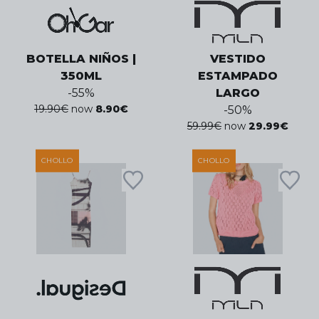
BOTELLA NIÑOS |
VESTIDO
350ML
ESTAMPADO
-
55
%
LARGO
19.90
€
now
8.90
€
-
50
%
59.99
€
now
29.99
€
CHOLLO
CHOLLO