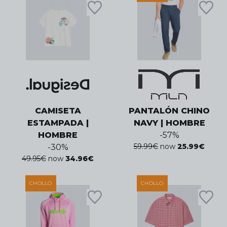
CAMISETA
PANTALÓN CHINO
ESTAMPADA |
NAVY | HOMBRE
HOMBRE
-
57
%
59.99
€
now
25.99
€
-
30
%
49.95
€
now
34.96
€
CHOLLO
CHOLLO