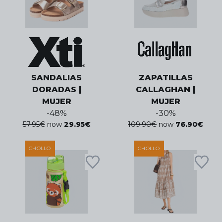
SANDALIAS
ZAPATILLAS
DORADAS |
CALLAGHAN |
MUJER
MUJER
-
48
%
-
30
%
57.95
€
now
29.95
€
109.90
€
now
76.90
€
CHOLLO
CHOLLO