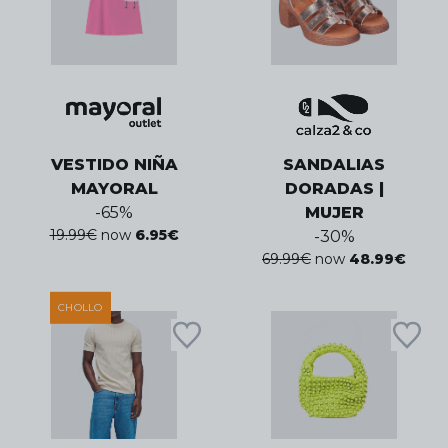
VESTIDO NIÑA
SANDALIAS
MAYORAL
DORADAS |
-
65
%
MUJER
19.99
€
now
6.95
€
-
30
%
69.99
€
now
48.99
€
CHOLLO