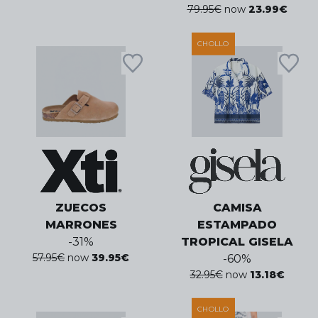
79.95
€
now
23.99
€
CHOLLO
ZUECOS
CAMISA
MARRONES
ESTAMPADO
-
31
%
TROPICAL GISELA
57.95
€
now
39.95
€
-
60
%
32.95
€
now
13.18
€
CHOLLO