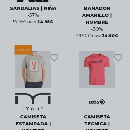
SANDALIAS | NIÑA
BAÑADOR
-
57
%
AMARILLO |
57.95
€
now
24.95
€
HOMBRE
-
30
%
49.90
€
now
34.90
€
CHOLLO
CAMISETA
CAMISETA
ESTAMPADA |
TECNICA |