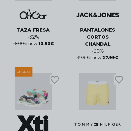
TAZA FRESA
PANTALONES
-
32
%
CORTOS
16.00
€
now
10.90
€
CHANDAL
-
30
%
39.99
€
now
27.99
€
CHOLLO