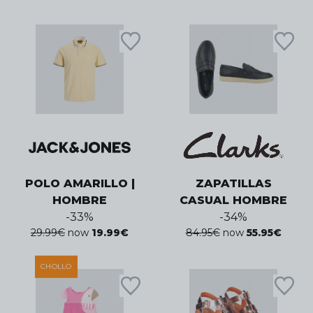
POLO AMARILLO |
ZAPATILLAS
HOMBRE
CASUAL HOMBRE
-
33
%
-
34
%
29.99
€
now
19.99
€
84.95
€
now
55.95
€
CHOLLO