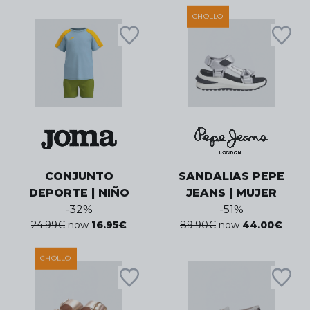
CHOLLO
CONJUNTO
SANDALIAS PEPE
DEPORTE | NIÑO
JEANS | MUJER
-
32
%
-
51
%
24.99
€
now
16.95
€
89.90
€
now
44.00
€
CHOLLO