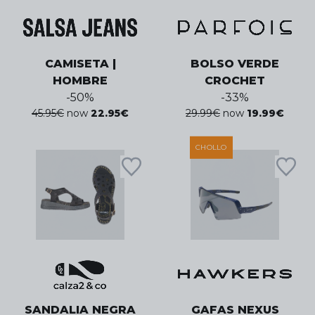
CAMISETA |
BOLSO VERDE
HOMBRE
CROCHET
-
50
%
-
33
%
45.95
€
now
22.95
€
29.99
€
now
19.99
€
CHOLLO
SANDALIA NEGRA
GAFAS NEXUS