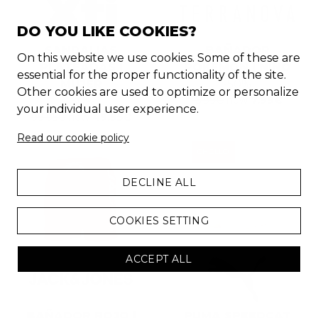
DO YOU LIKE COOKIES?
SANDALIAS
BAÑADOR
On this website we use cookies. Some of these are
PLATEADAS |
POKEMON | NIÑO
essential for the proper functionality of the site.
MUJER
-
50
%
Other cookies are used to optimize or personalize
15.99
€
now
7.99
€
-
50
%
your individual user experience.
99.95
€
now
49.95
€
Read our cookie policy
CHOLLO
DECLINE ALL
COOKIES SETTING
ACCEPT ALL
BAÑADOR ROJO |
PUMA SPEEDCAT