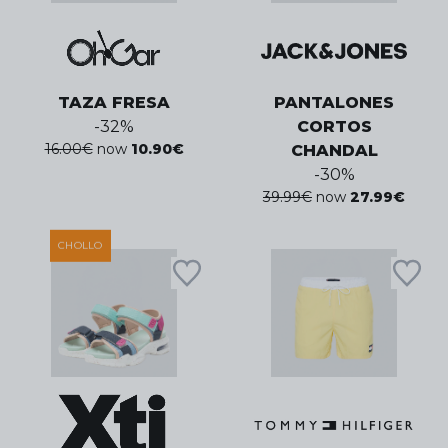
TAZA FRESA
PANTALONES
-
32
%
CORTOS
16.00
€
now
10.90
€
CHANDAL
-
30
%
39.99
€
now
27.99
€
CHOLLO