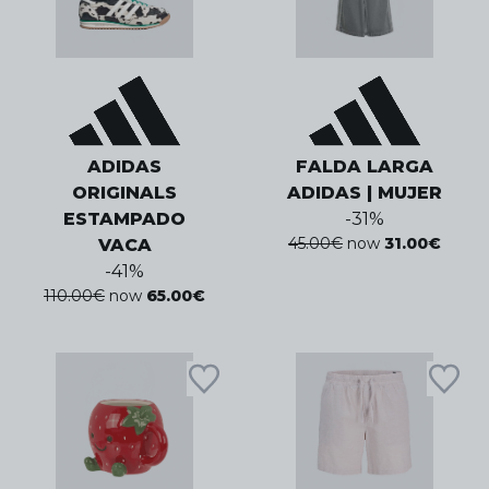
ADIDAS
FALDA LARGA
ORIGINALS
ADIDAS | MUJER
ESTAMPADO
-
31
%
45.00
€
now
31.00
€
VACA
-
41
%
110.00
€
now
65.00
€