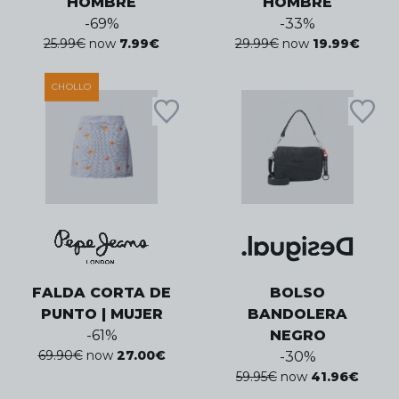
HOMBRE
HOMBRE
-
69
%
-
33
%
25.99
€
now
7.99
€
29.99
€
now
19.99
€
CHOLLO
FALDA CORTA DE
BOLSO
PUNTO | MUJER
BANDOLERA
-
61
%
NEGRO
69.90
€
now
27.00
€
-
30
%
59.95
€
now
41.96
€