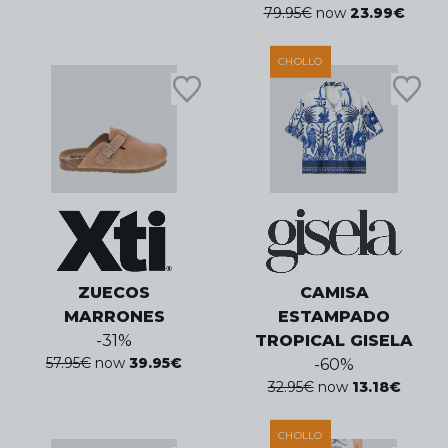
79.95
€
now
23.99
€
CHOLLO
ZUECOS
CAMISA
MARRONES
ESTAMPADO
-
31
%
TROPICAL GISELA
57.95
€
now
39.95
€
-
60
%
32.95
€
now
13.18
€
CHOLLO