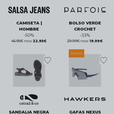
CAMISETA |
BOLSO VERDE
HOMBRE
CROCHET
-
50
%
-
33
%
45.95
€
now
22.95
€
29.99
€
now
19.99
€
CHOLLO
SANDALIA NEGRA
GAFAS NEXUS