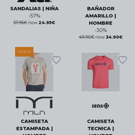
SANDALIAS | NIÑA
BAÑADOR
-
57
%
AMARILLO |
57.95
€
now
24.95
€
HOMBRE
-
30
%
49.90
€
now
34.90
€
CHOLLO
CAMISETA
CAMISETA
ESTAMPADA |
TECNICA |