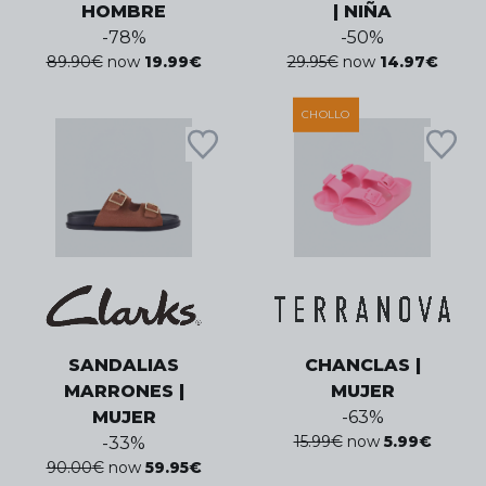
HOMBRE
| NIÑA
-
78
%
-
50
%
89.90
€
now
19.99
€
29.95
€
now
14.97
€
CHOLLO
SANDALIAS
CHANCLAS |
MARRONES |
MUJER
MUJER
-
63
%
15.99
€
now
5.99
€
-
33
%
90.00
€
now
59.95
€