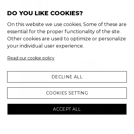
DO YOU LIKE COOKIES?
SANDALIAS
BAÑADOR
On this website we use cookies. Some of these are
PLATEADAS |
POKEMON | NIÑO
essential for the proper functionality of the site.
MUJER
-
50
%
Other cookies are used to optimize or personalize
15.99
€
now
7.99
€
-
50
%
your individual user experience.
99.95
€
now
49.95
€
Read our cookie policy
CHOLLO
DECLINE ALL
COOKIES SETTING
ACCEPT ALL
BAÑADOR ROJO |
PUMA SPEEDCAT