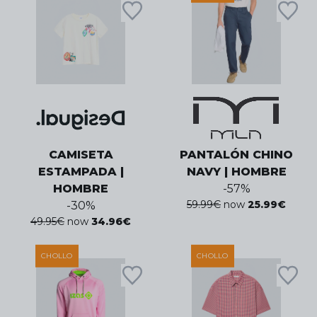
CAMISETA
PANTALÓN CHINO
ESTAMPADA |
NAVY | HOMBRE
HOMBRE
-
57
%
59.99
€
now
25.99
€
-
30
%
49.95
€
now
34.96
€
CHOLLO
CHOLLO