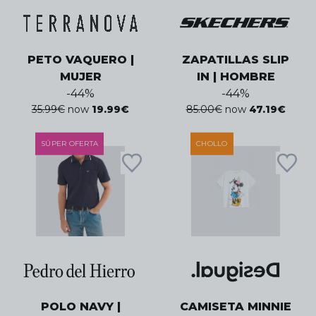
PETO VAQUERO |
ZAPATILLAS SLIP
MUJER
IN | HOMBRE
-
44
%
-
44
%
35.99
€
now
19.99
€
85.00
€
now
47.19
€
SÚPER OFERTA
CHOLLO
POLO NAVY |
CAMISETA MINNIE