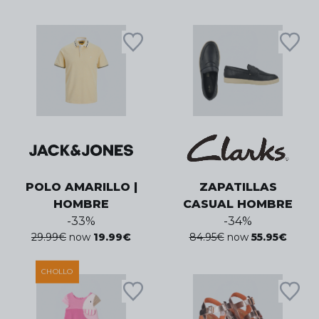
POLO AMARILLO |
ZAPATILLAS
HOMBRE
CASUAL HOMBRE
-
33
%
-
34
%
29.99
€
now
19.99
€
84.95
€
now
55.95
€
CHOLLO