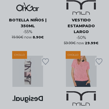
BOTELLA NIÑOS |
VESTIDO
350ML
ESTAMPADO
-
55
%
LARGO
19.90
€
now
8.90
€
-
50
%
59.99
€
now
29.99
€
CHOLLO
CHOLLO