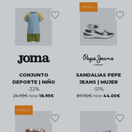
CHOLLO
CONJUNTO
SANDALIAS PEPE
DEPORTE | NIÑO
JEANS | MUJER
-
32
%
-
51
%
24.99
€
now
16.95
€
89.90
€
now
44.00
€
CHOLLO