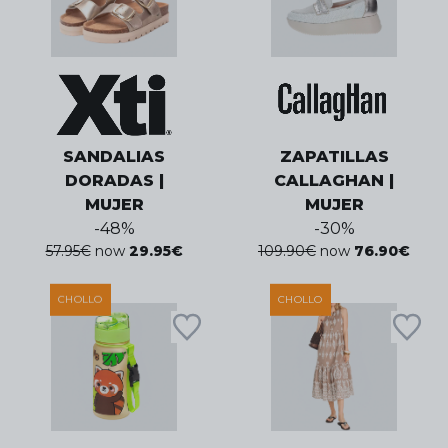
SANDALIAS
ZAPATILLAS
DORADAS |
CALLAGHAN |
MUJER
MUJER
-
48
%
-
30
%
57.95
€
now
29.95
€
109.90
€
now
76.90
€
CHOLLO
CHOLLO