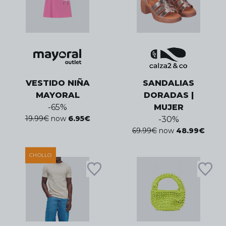
VESTIDO NIÑA
SANDALIAS
MAYORAL
DORADAS |
-
65
%
MUJER
19.99
€
now
6.95
€
-
30
%
69.99
€
now
48.99
€
CHOLLO