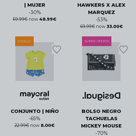
| MUJER
HAWKERS X ALEX
-
30
%
MARQUEZ
69.99
€
now
48.99
€
-
53
%
69.99
€
now
33.00
€
CHOLLO
SÚPER OFERTA
CONJUNTO | NIÑO
BOLSO NEGRO
-
65
%
TACHUELAS
22.99
€
now
8.00
€
MICKEY MOUSE
-
70
%