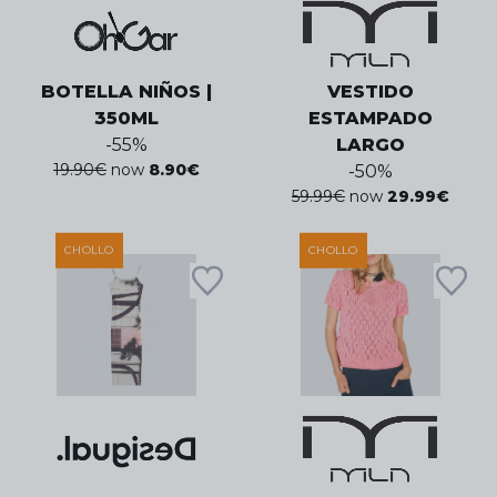
BOTELLA NIÑOS |
VESTIDO
350ML
ESTAMPADO
-
55
%
LARGO
19.90
€
now
8.90
€
-
50
%
59.99
€
now
29.99
€
CHOLLO
CHOLLO