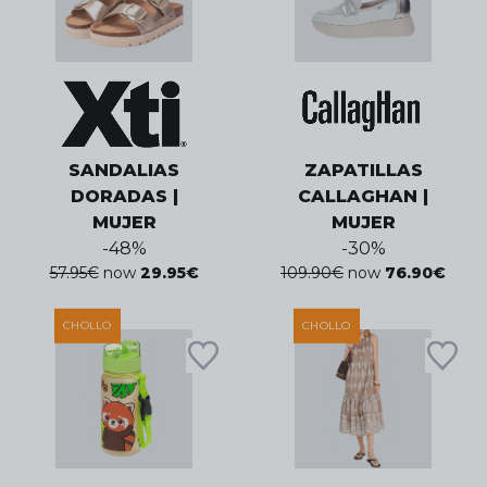
SANDALIAS
ZAPATILLAS
DORADAS |
CALLAGHAN |
MUJER
MUJER
-
48
%
-
30
%
57.95
€
now
29.95
€
109.90
€
now
76.90
€
CHOLLO
CHOLLO