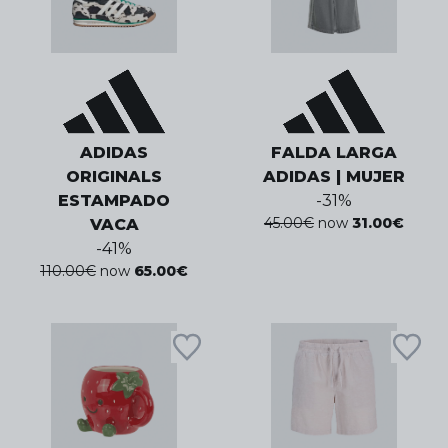
ADIDAS
FALDA LARGA
ORIGINALS
ADIDAS | MUJER
ESTAMPADO
-
31
%
45.00
€
now
31.00
€
VACA
-
41
%
110.00
€
now
65.00
€