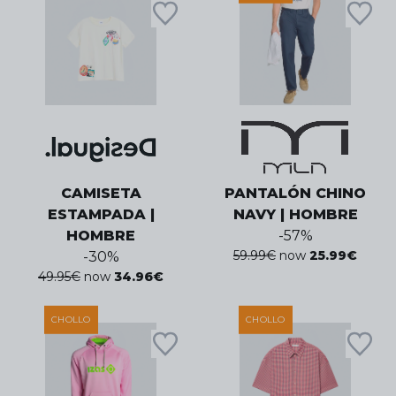
CAMISETA
PANTALÓN CHINO
ESTAMPADA |
NAVY | HOMBRE
HOMBRE
-
57
%
59.99
€
now
25.99
€
-
30
%
49.95
€
now
34.96
€
CHOLLO
CHOLLO