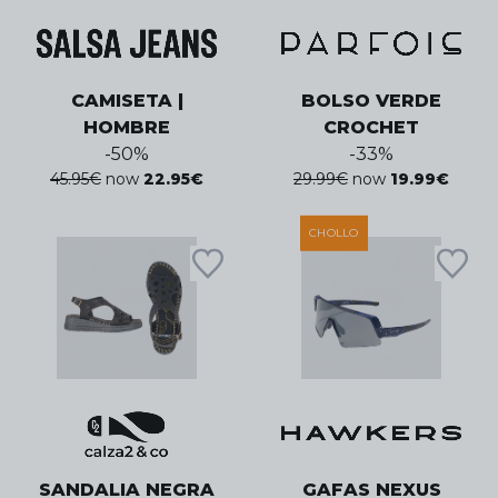
CAMISETA |
BOLSO VERDE
HOMBRE
CROCHET
-
50
%
-
33
%
45.95
€
now
22.95
€
29.99
€
now
19.99
€
CHOLLO
SANDALIA NEGRA
GAFAS NEXUS