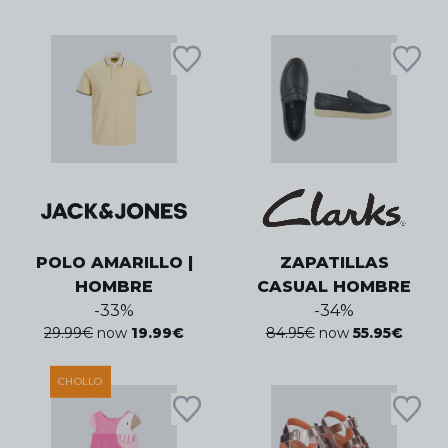
POLO AMARILLO |
ZAPATILLAS
HOMBRE
CASUAL HOMBRE
-
33
%
-
34
%
29.99
€
now
19.99
€
84.95
€
now
55.95
€
CHOLLO