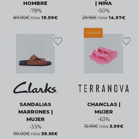
HOMBRE
| NIÑA
-
78
%
-
50
%
89.90
€
now
19.99
€
29.95
€
now
14.97
€
CHOLLO
SANDALIAS
CHANCLAS |
MARRONES |
MUJER
MUJER
-
63
%
15.99
€
now
5.99
€
-
33
%
90.00
€
now
59.95
€