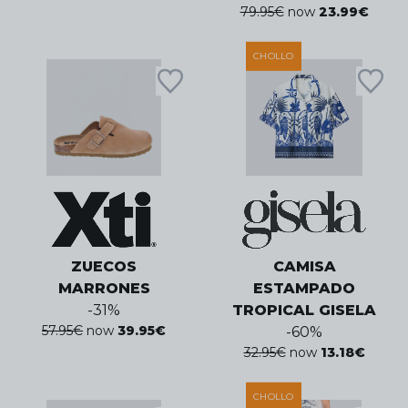
79.95
€
now
23.99
€
CHOLLO
ZUECOS
CAMISA
MARRONES
ESTAMPADO
-
31
%
TROPICAL GISELA
57.95
€
now
39.95
€
-
60
%
32.95
€
now
13.18
€
CHOLLO