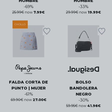
HOMBRE
HOMBRE
-
69
%
-
33
%
25.99
€
now
7.99
€
29.99
€
now
19.99
€
CHOLLO
FALDA CORTA DE
BOLSO
PUNTO | MUJER
BANDOLERA
-
61
%
NEGRO
69.90
€
now
27.00
€
-
30
%
59.95
€
now
41.96
€