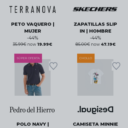
PETO VAQUERO |
ZAPATILLAS SLIP
MUJER
IN | HOMBRE
-
44
%
-
44
%
35.99
€
now
19.99
€
85.00
€
now
47.19
€
SÚPER OFERTA
CHOLLO
POLO NAVY |
CAMISETA MINNIE