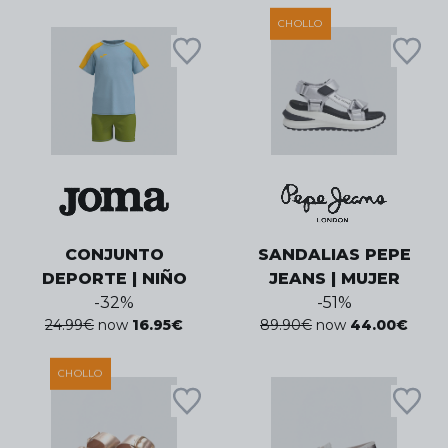
CHOLLO
CONJUNTO
SANDALIAS PEPE
DEPORTE | NIÑO
JEANS | MUJER
-
32
%
-
51
%
24.99
€
now
16.95
€
89.90
€
now
44.00
€
CHOLLO