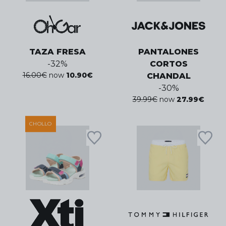
TAZA FRESA
PANTALONES
-
32
%
CORTOS
16.00
€
now
10.90
€
CHANDAL
-
30
%
39.99
€
now
27.99
€
CHOLLO