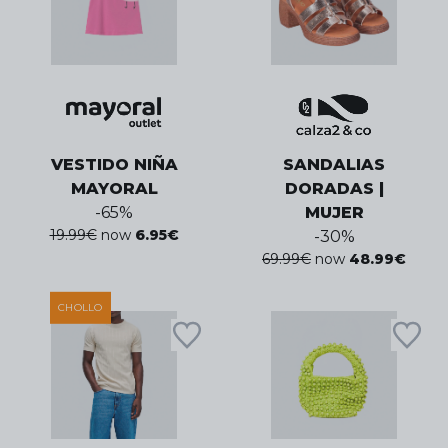
VESTIDO NIÑA
SANDALIAS
MAYORAL
DORADAS |
-
65
%
MUJER
19.99
€
now
6.95
€
-
30
%
69.99
€
now
48.99
€
CHOLLO