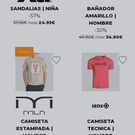
SANDALIAS | NIÑA
BAÑADOR
-
57
%
AMARILLO |
57.95
€
now
24.95
€
HOMBRE
-
30
%
49.90
€
now
34.90
€
CHOLLO
CAMISETA
CAMISETA
ESTAMPADA |
TECNICA |