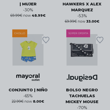
| MUJER
HAWKERS X ALEX
-
30
%
MARQUEZ
69.99
€
now
48.99
€
-
53
%
69.99
€
now
33.00
€
CHOLLO
SÚPER OFERTA
CONJUNTO | NIÑO
BOLSO NEGRO
-
65
%
TACHUELAS
22.99
€
now
8.00
€
MICKEY MOUSE
-
70
%