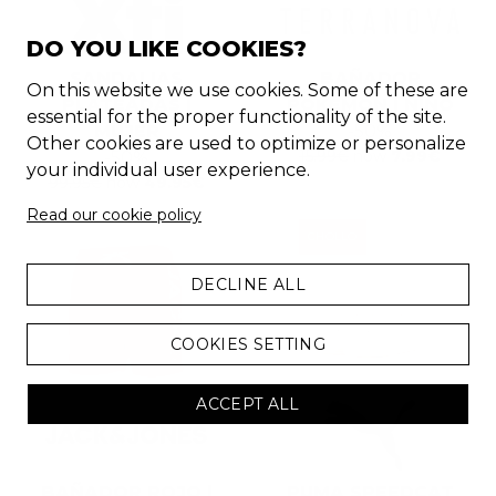
DO YOU LIKE COOKIES?
SANDALIAS
BAÑADOR
On this website we use cookies. Some of these are
PLATEADAS |
POKEMON | NIÑO
essential for the proper functionality of the site.
MUJER
-
50
%
Other cookies are used to optimize or personalize
15.99
€
now
7.99
€
-
50
%
your individual user experience.
99.95
€
now
49.95
€
Read our cookie policy
CHOLLO
DECLINE ALL
COOKIES SETTING
ACCEPT ALL
BAÑADOR ROJO |
PUMA SPEEDCAT