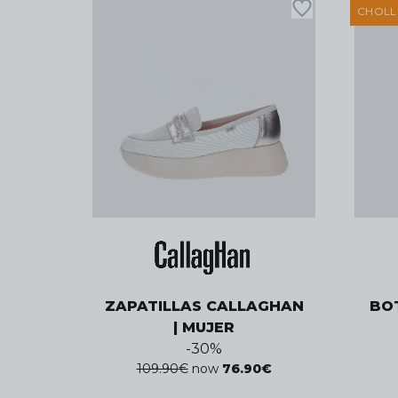
CHOL
ZAPATILLAS CALLAGHAN
BOT
| MUJER
-
30
%
109.90
€
now
76.90
€