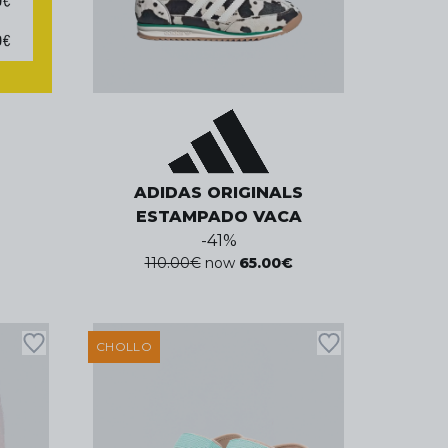
ADIDAS ORIGINALS
ESTAMPADO VACA
-
41
%
110.00
€
now
65.00
€
CHOLLO