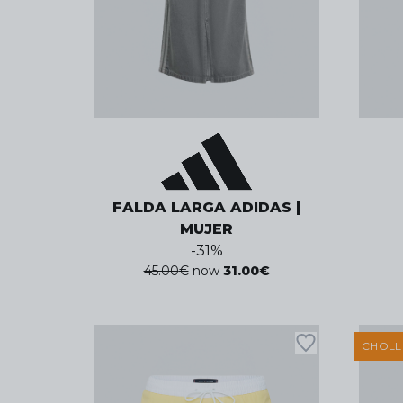
FALDA LARGA ADIDAS |
MUJER
-
31
%
45.00
€
now
31.00
€
CHOL