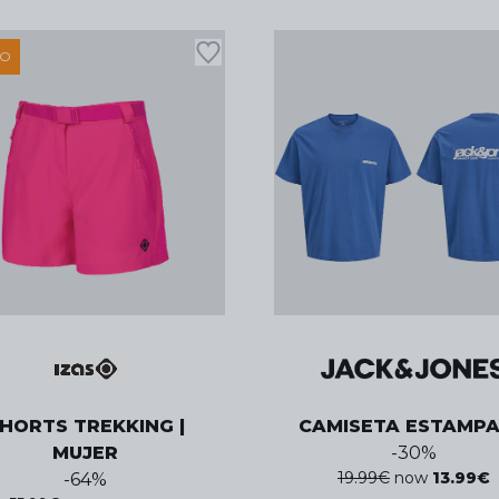
LO
HORTS TREKKING |
CAMISETA ESTAMP
MUJER
-
30
%
19.99
€
now
13.99
€
-
64
%