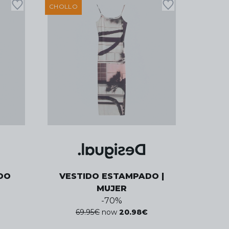
CHOLLO
DO
VESTIDO ESTAMPADO |
MUJER
-
70
%
69.95
€
now
20.98
€