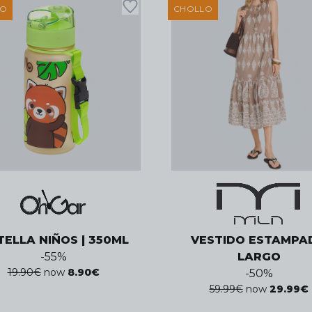
LO
CHOLLO
ELLA NIÑOS | 350ML
VESTIDO ESTAMPA
-
55
%
LARGO
19.90
€
now
8.90
€
-
50
%
59.99
€
now
29.99
€