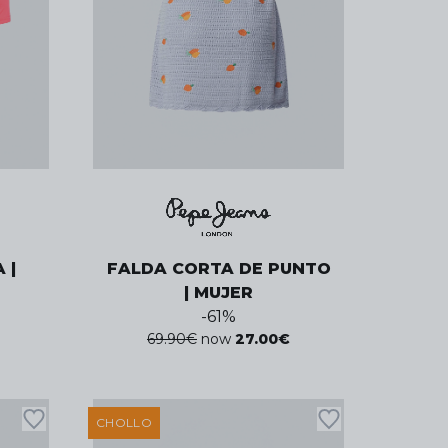
 |
FALDA CORTA DE PUNTO
| MUJER
-
61
%
69.90
€
now
27.00
€
CHOLLO