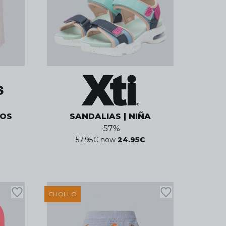
OS
SANDALIAS | NIÑA
-
57
%
57.95
€
now
24.95
€
CHOLLO