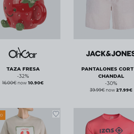
TAZA FRESA
PANTALONES CORT
-
32
%
CHANDAL
16.00
€
now
10.90
€
-
30
%
39.99
€
now
27.99
€
LO