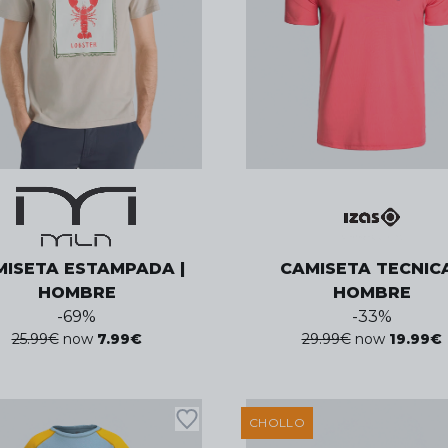
MISETA ESTAMPADA |
CAMISETA TECNICA
HOMBRE
HOMBRE
-
69
%
-
33
%
25.99
€
now
7.99
€
29.99
€
now
19.99
€
CHOLLO