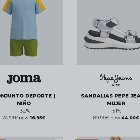
NJUNTO DEPORTE |
SANDALIAS PEPE JEA
NIÑO
MUJER
-
32
%
-
51
%
24.99
€
now
16.95
€
89.90
€
now
44.00
€