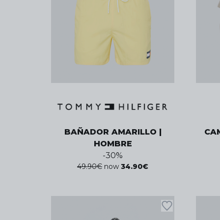
BAÑADOR AMARILLO |
CA
HOMBRE
-
30
%
49.90
€
now
34.90
€