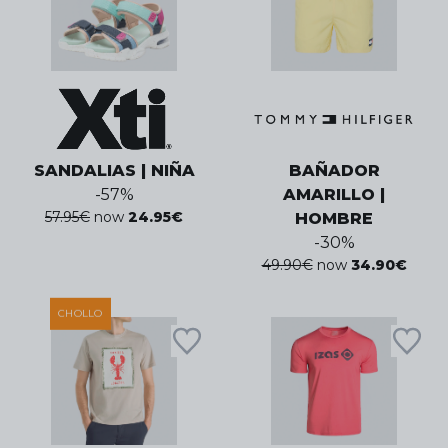
SANDALIAS | NIÑA
BAÑADOR
-
57
%
AMARILLO |
57.95
€
now
24.95
€
HOMBRE
-
30
%
49.90
€
now
34.90
€
CHOLLO