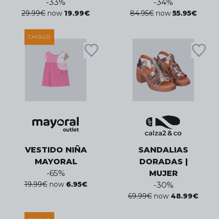
-
33
%
-
34
%
29.99
€
now
19.99
€
84.95
€
now
55.95
€
CHOLLO
VESTIDO NIÑA
SANDALIAS
MAYORAL
DORADAS |
-
65
%
MUJER
19.99
€
now
6.95
€
-
30
%
69.99
€
now
48.99
€