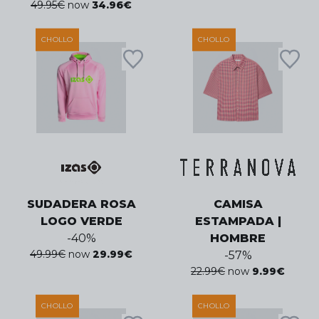
49.95
€
now
34.96
€
CHOLLO
CHOLLO
SUDADERA ROSA
CAMISA
LOGO VERDE
ESTAMPADA |
-
40
%
HOMBRE
49.99
€
now
29.99
€
-
57
%
22.99
€
now
9.99
€
CHOLLO
CHOLLO