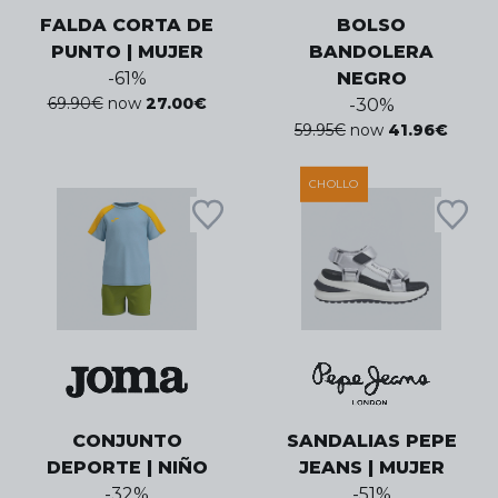
FALDA CORTA DE
BOLSO
PUNTO | MUJER
BANDOLERA
-
61
%
NEGRO
69.90
€
now
27.00
€
-
30
%
59.95
€
now
41.96
€
CHOLLO
CONJUNTO
SANDALIAS PEPE
DEPORTE | NIÑO
JEANS | MUJER
-
32
%
-
51
%