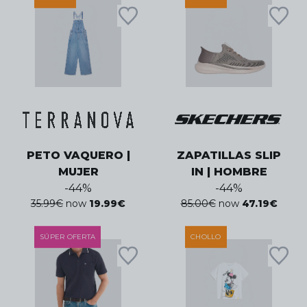
PETO VAQUERO |
ZAPATILLAS SLIP
MUJER
IN | HOMBRE
-
44
%
-
44
%
35.99
€
now
19.99
€
85.00
€
now
47.19
€
SÚPER OFERTA
CHOLLO