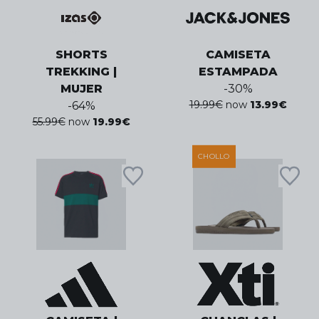
SHORTS
CAMISETA
TREKKING |
ESTAMPADA
MUJER
-
30
%
19.99
€
now
13.99
€
-
64
%
55.99
€
now
19.99
€
CHOLLO