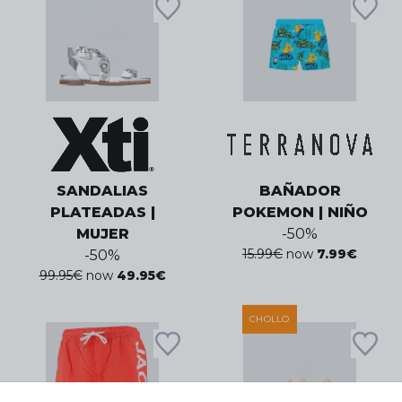
SANDALIAS
BAÑADOR
PLATEADAS |
POKEMON | NIÑO
MUJER
-
50
%
15.99
€
now
7.99
€
-
50
%
99.95
€
now
49.95
€
CHOLLO