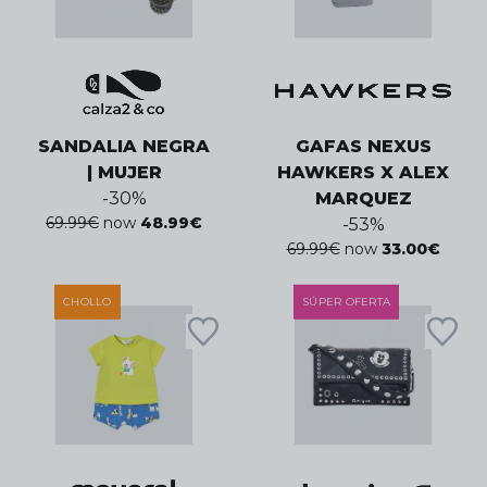
SANDALIA NEGRA
GAFAS NEXUS
| MUJER
HAWKERS X ALEX
-
30
%
MARQUEZ
69.99
€
now
48.99
€
-
53
%
69.99
€
now
33.00
€
CHOLLO
SÚPER OFERTA