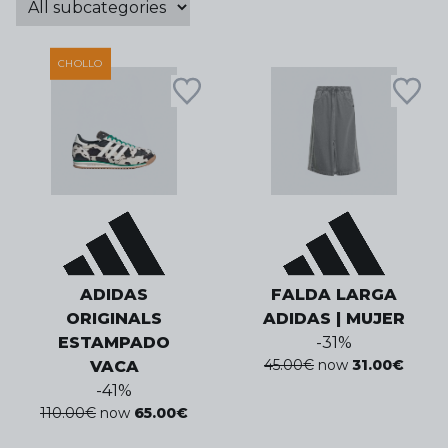
CHOLLO
ADIDAS
FALDA LARGA
ORIGINALS
ADIDAS | MUJER
ESTAMPADO
-
31
%
45.00
€
now
31.00
€
VACA
-
41
%
110.00
€
now
65.00
€