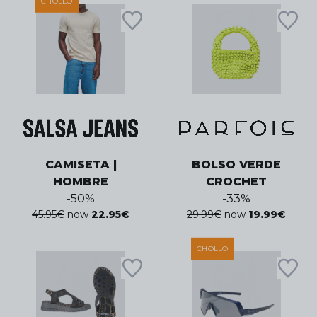
CHOLLO
CAMISETA |
BOLSO VERDE
HOMBRE
CROCHET
-
50
%
-
33
%
45.95
€
now
22.95
€
29.99
€
now
19.99
€
CHOLLO