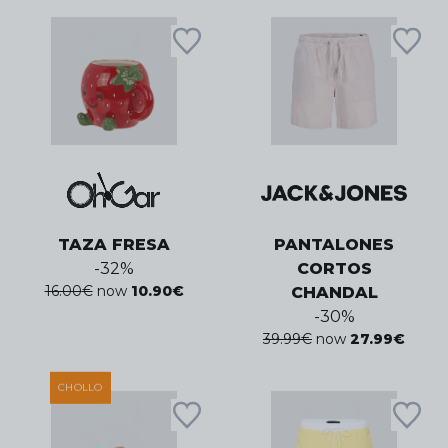
TAZA FRESA
PANTALONES
-
32
%
CORTOS
16.00
€
now
10.90
€
CHANDAL
-
30
%
39.99
€
now
27.99
€
CHOLLO