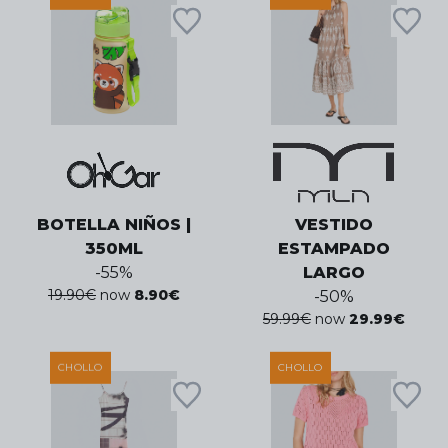
BOTELLA NIÑOS |
VESTIDO
350ML
ESTAMPADO
-
55
%
LARGO
19.90
€
now
8.90
€
-
50
%
59.99
€
now
29.99
€
CHOLLO
CHOLLO