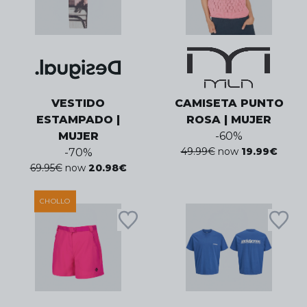
VESTIDO
CAMISETA PUNTO
ESTAMPADO |
ROSA | MUJER
MUJER
-
60
%
49.99
€
now
19.99
€
-
70
%
69.95
€
now
20.98
€
CHOLLO