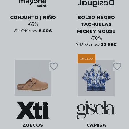
CONJUNTO | NIÑO
BOLSO NEGRO
-
65
%
TACHUELAS
22.99
€
now
8.00
€
MICKEY MOUSE
-
70
%
79.95
€
now
23.99
€
CHOLLO
ZUECOS
CAMISA