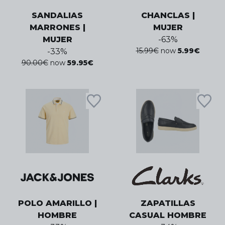
SANDALIAS
CHANCLAS |
MARRONES |
MUJER
MUJER
-
63
%
15.99
€
now
5.99
€
-
33
%
90.00
€
now
59.95
€
POLO AMARILLO |
ZAPATILLAS
HOMBRE
CASUAL HOMBRE