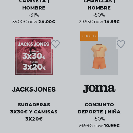
CAMISETA |
CHANCLAS |
HOMBRE
HOMBRE
-
31
%
-
50
%
35.00
€
now
24.00
€
29.95
€
now
14.95
€
CHOLLO
SUDADERAS
CONJUNTO
3X30€ Y CAMISAS
DEPORTE | NIÑA
3X20€
-
50
%
21.99
€
now
10.99
€