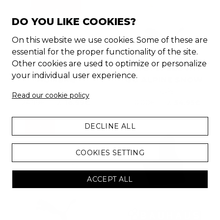
DO YOU LIKE COOKIES?
On this website we use cookies. Some of these are
essential for the proper functionality of the site.
Other cookies are used to optimize or personalize
BAÑADOR ROJO |
PUMA SPEEDCAT
your individual user experience.
HOMBRE
OG ALPINE SNOW
-
32
%
-
50
%
Read our cookie policy
24.99
€
now
16.99
€
110.00
€
now
54.95
€
DECLINE ALL
CHOLLO
COOKIES SETTING
ACCEPT ALL