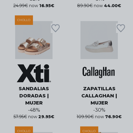
24.99
€
now
16.95
€
89.90
€
now
44.00
€
CHOLLO
SANDALIAS
ZAPATILLAS
DORADAS |
CALLAGHAN |
MUJER
MUJER
-
48
%
-
30
%
57.95
€
now
29.95
€
109.90
€
now
76.90
€
CHOLLO
CHOLLO