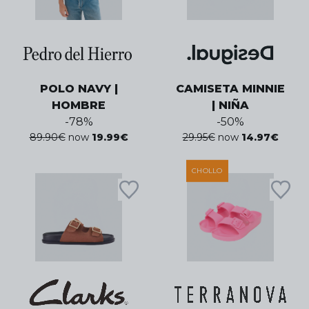
POLO NAVY |
CAMISETA MINNIE
HOMBRE
| NIÑA
-
78
%
-
50
%
89.90
€
now
19.99
€
29.95
€
now
14.97
€
CHOLLO