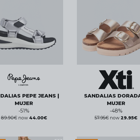
DALIAS PEPE JEANS |
SANDALIAS DORADA
MUJER
MUJER
-
51
%
-
48
%
89.90
€
now
44.00
€
57.95
€
now
29.95
€