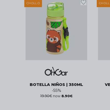
CHOLLO
CHOL
BOTELLA NIÑOS | 350ML
V
-
55
%
19.90
€
now
8.90
€