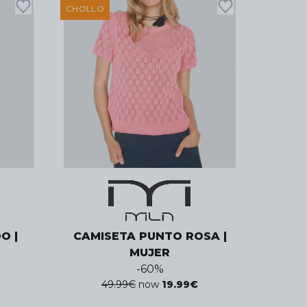
CHOLLO
O |
CAMISETA PUNTO ROSA |
MUJER
-
60
%
49.99
€
now
19.99
€