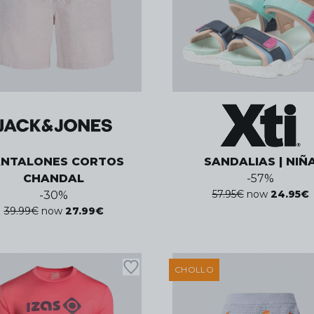
ANTALONES CORTOS
SANDALIAS | NIÑ
CHANDAL
-
57
%
57.95
€
now
24.95
€
-
30
%
39.99
€
now
27.99
€
CHOLLO