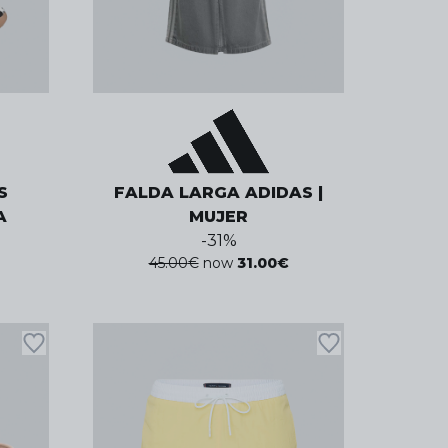
S
FALDA LARGA ADIDAS |
A
MUJER
-
31
%
45.00
€
now
31.00
€