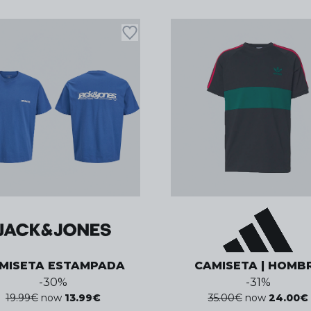
MISETA ESTAMPADA
CAMISETA | HOMB
-
30
%
-
31
%
19.99
€
now
13.99
€
35.00
€
now
24.00
€