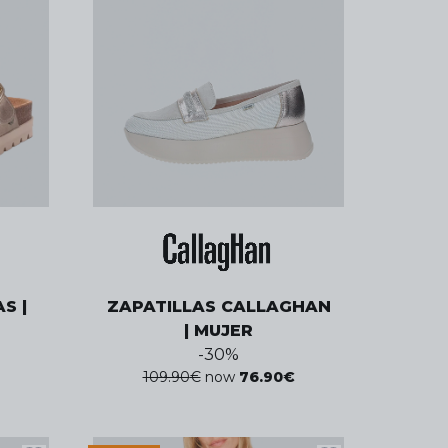
S |
ZAPATILLAS CALLAGHAN
| MUJER
-
30
%
109.90
€
now
76.90
€