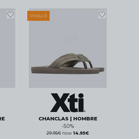
CHOLLO
RE
CHANCLAS | HOMBRE
-
50
%
29.95
€
now
14.95
€