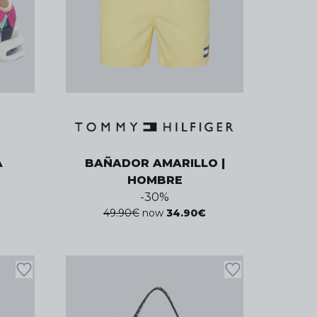
A
BAÑADOR AMARILLO |
HOMBRE
-
30
%
49.90
€
now
34.90
€