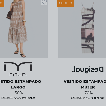
LO
CHOLLO
ESTIDO ESTAMPADO
VESTIDO ESTAMPAD
LARGO
MUJER
-
50
%
-
70
%
59.99
€
now
29.99
€
69.95
€
now
20.98
€