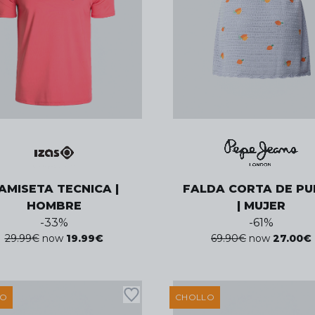
AMISETA TECNICA |
FALDA CORTA DE P
HOMBRE
| MUJER
-
33
%
-
61
%
29.99
€
now
19.99
€
69.90
€
now
27.00
€
LO
CHOLLO