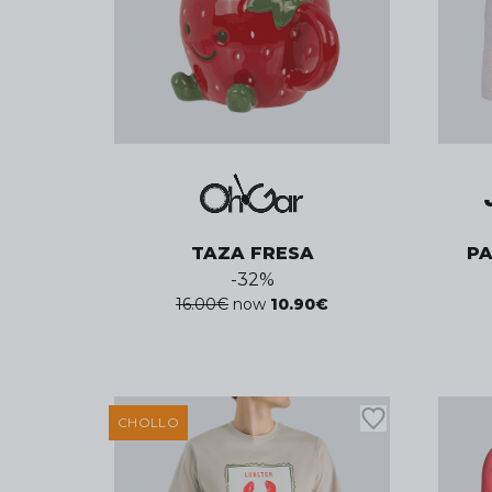
TAZA FRESA
P
-
32
%
16.00
€
now
10.90
€
CHOLLO