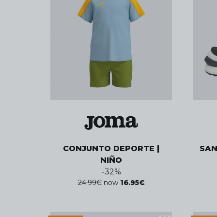
CONJUNTO DEPORTE |
SAN
NIÑO
-
32
%
24.99
€
now
16.95
€