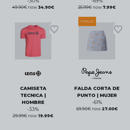
-
30
%
-
69
%
49.90
€
now
34.90
€
25.99
€
now
7.99
€
CHOLLO
CAMISETA
FALDA CORTA DE
TECNICA |
PUNTO | MUJER
HOMBRE
-
61
%
69.90
€
now
27.00
€
-
33
%
29.99
€
now
19.99
€