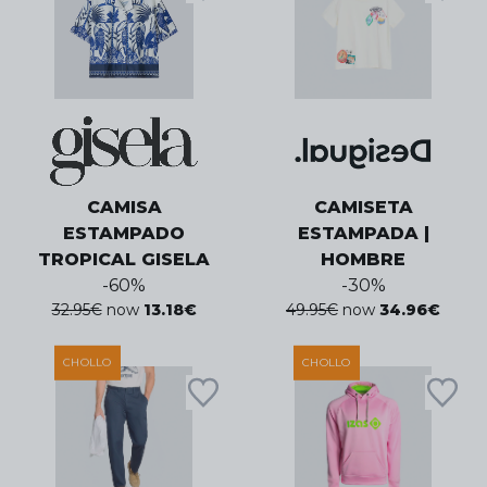
CAMISA
CAMISETA
ESTAMPADO
ESTAMPADA |
TROPICAL GISELA
HOMBRE
-
60
%
-
30
%
32.95
€
now
13.18
€
49.95
€
now
34.96
€
CHOLLO
CHOLLO