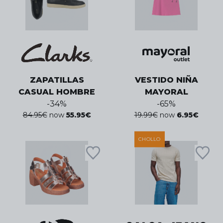
ZAPATILLAS
VESTIDO NIÑA
CASUAL HOMBRE
MAYORAL
-
34
%
-
65
%
84.95
€
now
55.95
€
19.99
€
now
6.95
€
CHOLLO