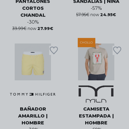
PANTALONES
SANDALIAS | NIÑA
CORTOS
-
57
%
57.95
€
now
24.95
€
CHANDAL
-
30
%
39.99
€
now
27.99
€
CHOLLO
BAÑADOR
CAMISETA
AMARILLO |
ESTAMPADA |
HOMBRE
HOMBRE