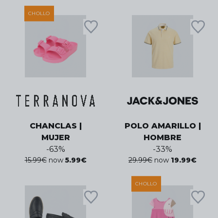
CHOLLO
CHANCLAS |
POLO AMARILLO |
MUJER
HOMBRE
-
63
%
-
33
%
15.99
€
now
5.99
€
29.99
€
now
19.99
€
CHOLLO