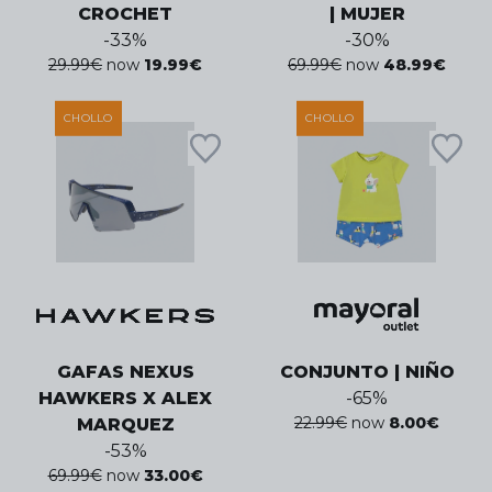
CROCHET
| MUJER
-
33
%
-
30
%
29.99
€
now
19.99
€
69.99
€
now
48.99
€
CHOLLO
CHOLLO
GAFAS NEXUS
CONJUNTO | NIÑO
HAWKERS X ALEX
-
65
%
22.99
€
now
8.00
€
MARQUEZ
-
53
%
69.99
€
now
33.00
€