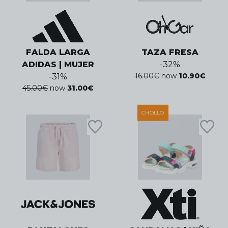
FALDA LARGA
TAZA FRESA
ADIDAS | MUJER
-
32
%
16.00
€
now
10.90
€
-
31
%
45.00
€
now
31.00
€
CHOLLO