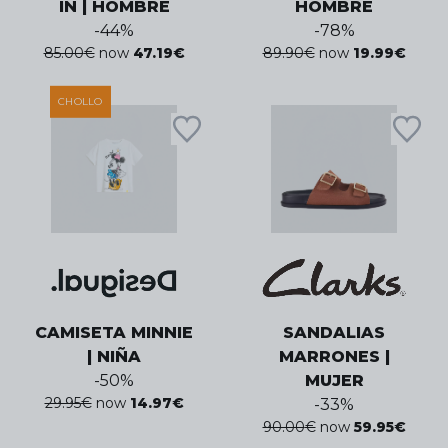
IN | HOMBRE
HOMBRE
-
44
%
-
78
%
85.00
€
now
47.19
€
89.90
€
now
19.99
€
CHOLLO
CAMISETA MINNIE
SANDALIAS
| NIÑA
MARRONES |
-
50
%
MUJER
29.95
€
now
14.97
€
-
33
%
90.00
€
now
59.95
€