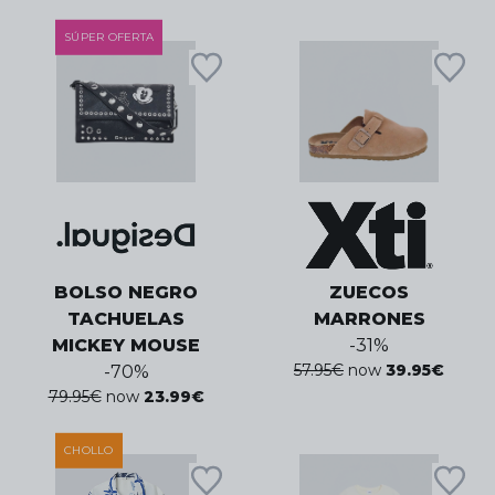
SÚPER OFERTA
BOLSO NEGRO
ZUECOS
TACHUELAS
MARRONES
MICKEY MOUSE
-
31
%
57.95
€
now
39.95
€
-
70
%
79.95
€
now
23.99
€
CHOLLO