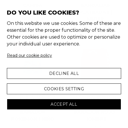
CAMISA
SANDALIAS
DO YOU LIKE COOKIES?
ESTAMPADA |
PLATEADAS |
HOMBRE
MUJER
On this website we use cookies. Some of these are
-
57
%
-
50
%
essential for the proper functionality of the site.
22.99
€
now
9.99
€
99.95
€
now
49.95
€
Other cookies are used to optimize or personalize
your individual user experience.
CHOLLO
Read our cookie policy
DECLINE ALL
COOKIES SETTING
ACCEPT ALL
BAÑADOR
BAÑADOR ROJO |
POKEMON | NIÑO
HOMBRE
-
50
%
-
32
%