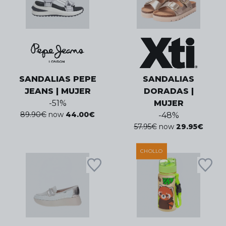
SANDALIAS PEPE
SANDALIAS
JEANS | MUJER
DORADAS |
-
51
%
MUJER
89.90
€
now
44.00
€
-
48
%
57.95
€
now
29.95
€
CHOLLO