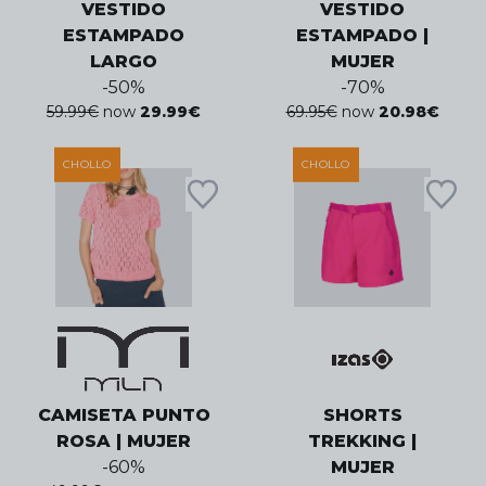
VESTIDO
VESTIDO
ESTAMPADO
ESTAMPADO |
LARGO
MUJER
-
50
%
-
70
%
59.99
€
now
29.99
€
69.95
€
now
20.98
€
CHOLLO
CHOLLO
CAMISETA PUNTO
SHORTS
ROSA | MUJER
TREKKING |
-
60
%
MUJER