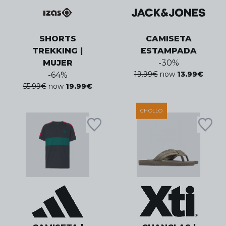
SHORTS
CAMISETA
TREKKING |
ESTAMPADA
MUJER
-
30
%
19.99
€
now
13.99
€
-
64
%
55.99
€
now
19.99
€
CHOLLO