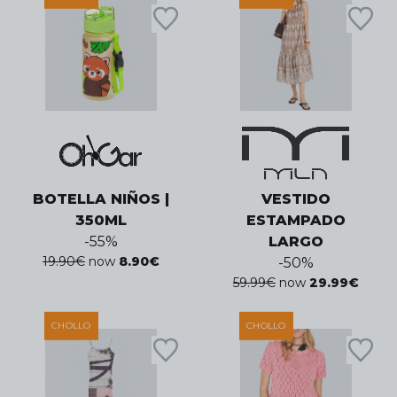
BOTELLA NIÑOS |
VESTIDO
350ML
ESTAMPADO
-
55
%
LARGO
19.90
€
now
8.90
€
-
50
%
59.99
€
now
29.99
€
CHOLLO
CHOLLO