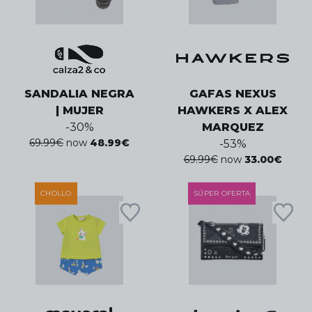
SANDALIA NEGRA
GAFAS NEXUS
| MUJER
HAWKERS X ALEX
-
30
%
MARQUEZ
69.99
€
now
48.99
€
-
53
%
69.99
€
now
33.00
€
CHOLLO
SÚPER OFERTA