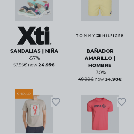
SANDALIAS | NIÑA
BAÑADOR
-
57
%
AMARILLO |
57.95
€
now
24.95
€
HOMBRE
-
30
%
49.90
€
now
34.90
€
CHOLLO