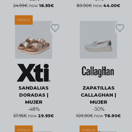
24.99
€
now
16.95
€
89.90
€
now
44.00
€
CHOLLO
SANDALIAS
ZAPATILLAS
DORADAS |
CALLAGHAN |
MUJER
MUJER
-
48
%
-
30
%
57.95
€
now
29.95
€
109.90
€
now
76.90
€
CHOLLO
CHOLLO