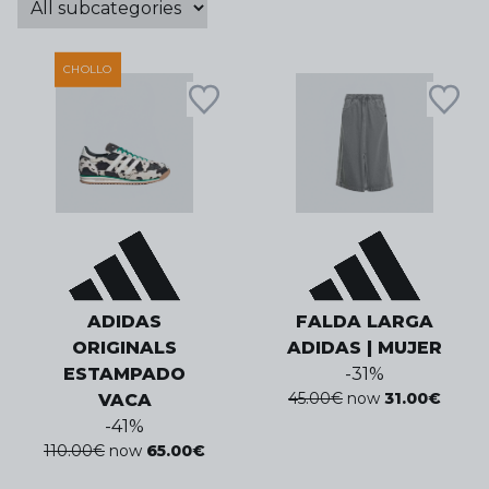
CHOLLO
ADIDAS
FALDA LARGA
ORIGINALS
ADIDAS | MUJER
ESTAMPADO
-
31
%
45.00
€
now
31.00
€
VACA
-
41
%
110.00
€
now
65.00
€