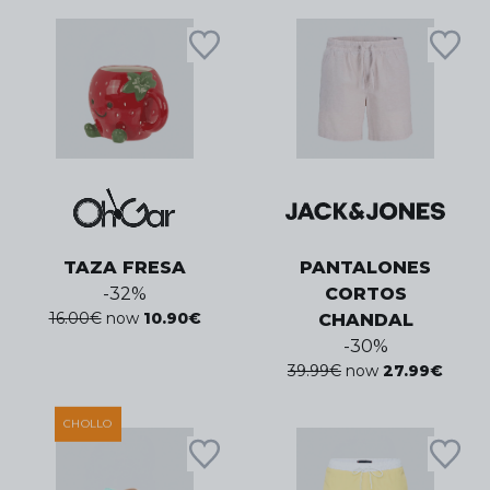
TAZA FRESA
PANTALONES
-
32
%
CORTOS
16.00
€
now
10.90
€
CHANDAL
-
30
%
39.99
€
now
27.99
€
CHOLLO