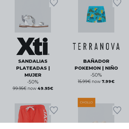
SANDALIAS
BAÑADOR
PLATEADAS |
POKEMON | NIÑO
MUJER
-
50
%
15.99
€
now
7.99
€
-
50
%
99.95
€
now
49.95
€
CHOLLO