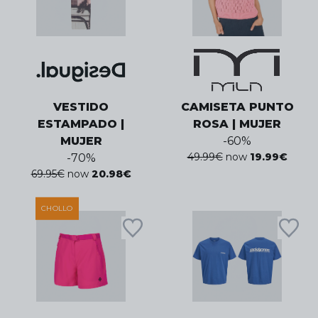
VESTIDO
CAMISETA PUNTO
ESTAMPADO |
ROSA | MUJER
MUJER
-
60
%
49.99
€
now
19.99
€
-
70
%
69.95
€
now
20.98
€
CHOLLO