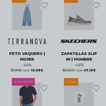
PETO VAQUERO |
ZAPATILLAS SLIP
MUJER
IN | HOMBRE
-
44
%
-
44
%
35.99
€
now
19.99
€
85.00
€
now
47.19
€
SÚPER OFERTA
CHOLLO