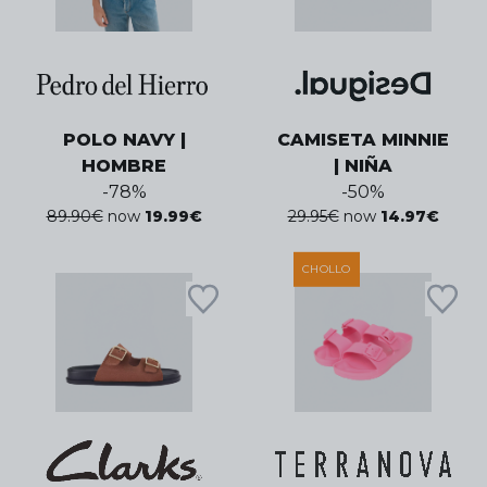
POLO NAVY |
CAMISETA MINNIE
HOMBRE
| NIÑA
-
78
%
-
50
%
89.90
€
now
19.99
€
29.95
€
now
14.97
€
CHOLLO