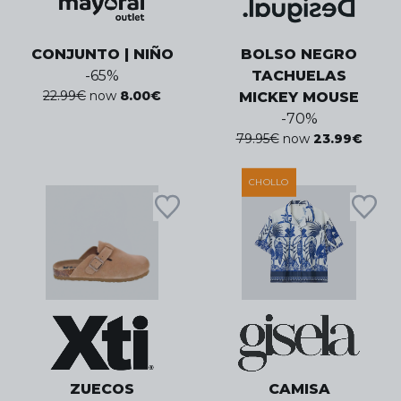
CONJUNTO | NIÑO
BOLSO NEGRO
-
65
%
TACHUELAS
22.99
€
now
8.00
€
MICKEY MOUSE
-
70
%
79.95
€
now
23.99
€
CHOLLO
ZUECOS
CAMISA