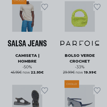
CHOLLO
CAMISETA |
BOLSO VERDE
HOMBRE
CROCHET
-
50
%
-
33
%
45.95
€
now
22.95
€
29.99
€
now
19.99
€
CHOLLO