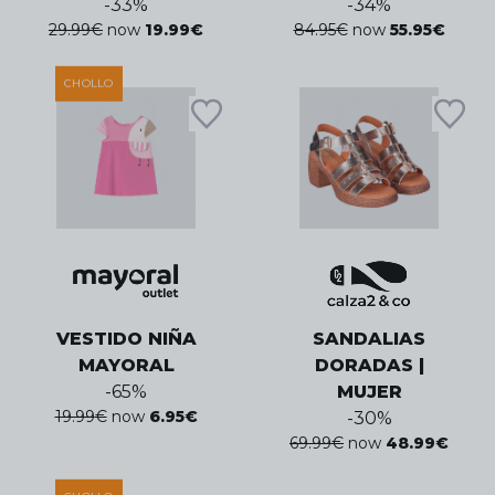
-
33
%
-
34
%
29.99
€
now
19.99
€
84.95
€
now
55.95
€
CHOLLO
VESTIDO NIÑA
SANDALIAS
MAYORAL
DORADAS |
-
65
%
MUJER
19.99
€
now
6.95
€
-
30
%
69.99
€
now
48.99
€