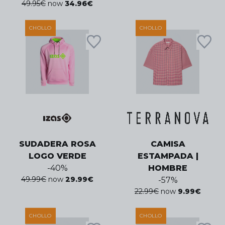
49.95
€
now
34.96
€
CHOLLO
CHOLLO
SUDADERA ROSA
CAMISA
LOGO VERDE
ESTAMPADA |
-
40
%
HOMBRE
49.99
€
now
29.99
€
-
57
%
22.99
€
now
9.99
€
CHOLLO
CHOLLO