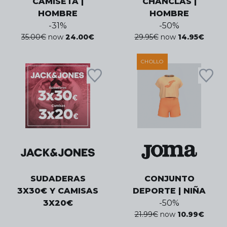
CAMISETA |
CHANCLAS |
HOMBRE
HOMBRE
-
31
%
-
50
%
35.00
€
now
24.00
€
29.95
€
now
14.95
€
CHOLLO
SUDADERAS
CONJUNTO
3X30€ Y CAMISAS
DEPORTE | NIÑA
3X20€
-
50
%
21.99
€
now
10.99
€