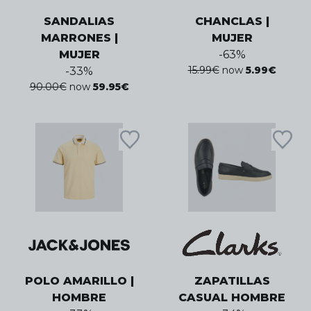
SANDALIAS
CHANCLAS |
MARRONES |
MUJER
MUJER
-
63
%
15.99
€
now
5.99
€
-
33
%
90.00
€
now
59.95
€
POLO AMARILLO |
ZAPATILLAS
HOMBRE
CASUAL HOMBRE