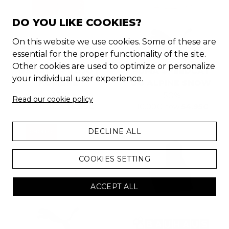
DO YOU LIKE COOKIES?
On this website we use cookies. Some of these are
essential for the proper functionality of the site.
Other cookies are used to optimize or personalize
BAÑADOR ROJO |
PUMA SPEEDCAT
your individual user experience.
HOMBRE
OG ALPINE SNOW
-
32
%
-
50
%
Read our cookie policy
24.99
€
now
16.99
€
110.00
€
now
54.95
€
DECLINE ALL
CHOLLO
COOKIES SETTING
ACCEPT ALL