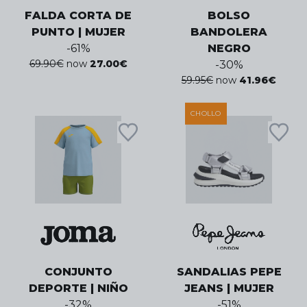
FALDA CORTA DE
BOLSO
PUNTO | MUJER
BANDOLERA
-
61
%
NEGRO
69.90
€
now
27.00
€
-
30
%
59.95
€
now
41.96
€
CHOLLO
CONJUNTO
SANDALIAS PEPE
DEPORTE | NIÑO
JEANS | MUJER
-
32
%
-
51
%