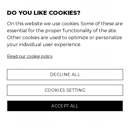
CAMISA
SANDALIAS
DO YOU LIKE COOKIES?
ESTAMPADA |
PLATEADAS |
HOMBRE
MUJER
On this website we use cookies. Some of these are
-
57
%
-
50
%
essential for the proper functionality of the site.
22.99
€
now
9.99
€
99.95
€
now
49.95
€
Other cookies are used to optimize or personalize
your individual user experience.
CHOLLO
Read our cookie policy
DECLINE ALL
COOKIES SETTING
ACCEPT ALL
BAÑADOR
BAÑADOR ROJO |
POKEMON | NIÑO
HOMBRE
-
50
%
-
32
%