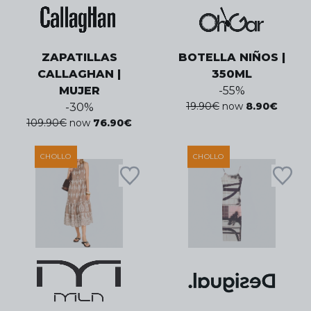
ZAPATILLAS
BOTELLA NIÑOS |
CALLAGHAN |
350ML
MUJER
-
55
%
19.90
€
now
8.90
€
-
30
%
109.90
€
now
76.90
€
CHOLLO
CHOLLO