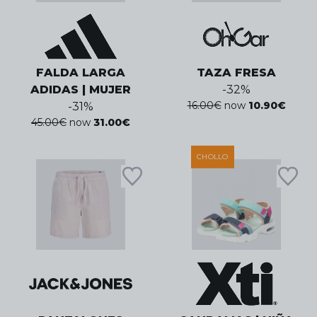
FALDA LARGA
TAZA FRESA
ADIDAS | MUJER
-
32
%
16.00
€
now
10.90
€
-
31
%
45.00
€
now
31.00
€
CHOLLO