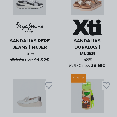
SANDALIAS PEPE
SANDALIAS
JEANS | MUJER
DORADAS |
-
51
%
MUJER
89.90
€
now
44.00
€
-
48
%
57.95
€
now
29.95
€
CHOLLO