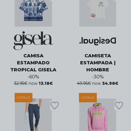
CAMISA
CAMISETA
ESTAMPADO
ESTAMPADA |
TROPICAL GISELA
HOMBRE
-
60
%
-
30
%
32.95
€
now
13.18
€
49.95
€
now
34.96
€
CHOLLO
CHOLLO