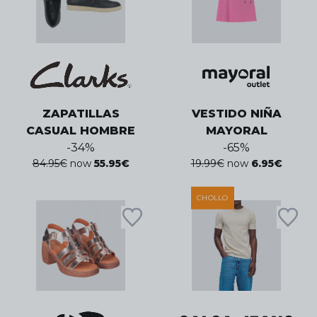
ZAPATILLAS
VESTIDO NIÑA
CASUAL HOMBRE
MAYORAL
-
34
%
-
65
%
84.95
€
now
55.95
€
19.99
€
now
6.95
€
CHOLLO