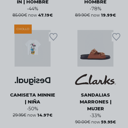
IN | HOMBRE
HOMBRE
-
44
%
-
78
%
85.00
€
now
47.19
€
89.90
€
now
19.99
€
CHOLLO
CAMISETA MINNIE
SANDALIAS
| NIÑA
MARRONES |
-
50
%
MUJER
29.95
€
now
14.97
€
-
33
%
90.00
€
now
59.95
€