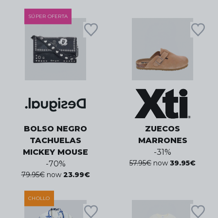
SÚPER OFERTA
BOLSO NEGRO
ZUECOS
TACHUELAS
MARRONES
MICKEY MOUSE
-
31
%
57.95
€
now
39.95
€
-
70
%
79.95
€
now
23.99
€
CHOLLO