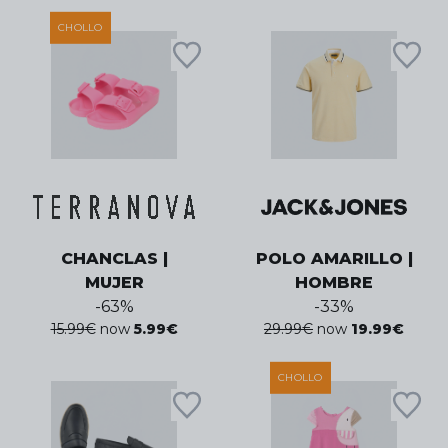
CHOLLO
CHANCLAS |
POLO AMARILLO |
MUJER
HOMBRE
-
63
%
-
33
%
15.99
€
now
5.99
€
29.99
€
now
19.99
€
CHOLLO