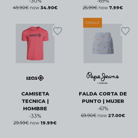
-
30
%
-
69
%
49.90
€
now
34.90
€
25.99
€
now
7.99
€
CHOLLO
CAMISETA
FALDA CORTA DE
TECNICA |
PUNTO | MUJER
HOMBRE
-
61
%
69.90
€
now
27.00
€
-
33
%
29.99
€
now
19.99
€