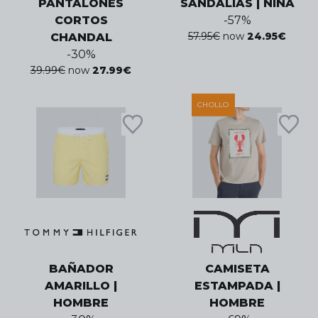
PANTALONES
SANDALIAS | NIÑA
CORTOS
-
57
%
57.95
€
now
24.95
€
CHANDAL
-
30
%
39.99
€
now
27.99
€
CHOLLO
BAÑADOR
CAMISETA
AMARILLO |
ESTAMPADA |
HOMBRE
HOMBRE