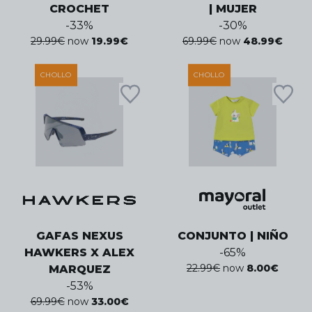
CROCHET
| MUJER
-
33
%
-
30
%
29.99
€
now
19.99
€
69.99
€
now
48.99
€
CHOLLO
CHOLLO
GAFAS NEXUS
CONJUNTO | NIÑO
HAWKERS X ALEX
-
65
%
22.99
€
now
8.00
€
MARQUEZ
-
53
%
69.99
€
now
33.00
€