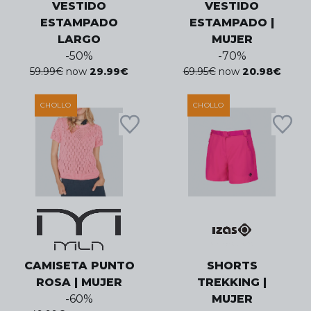
VESTIDO
VESTIDO
ESTAMPADO
ESTAMPADO |
LARGO
MUJER
-
50
%
-
70
%
59.99
€
now
29.99
€
69.95
€
now
20.98
€
CHOLLO
CHOLLO
CAMISETA PUNTO
SHORTS
ROSA | MUJER
TREKKING |
-
60
%
MUJER