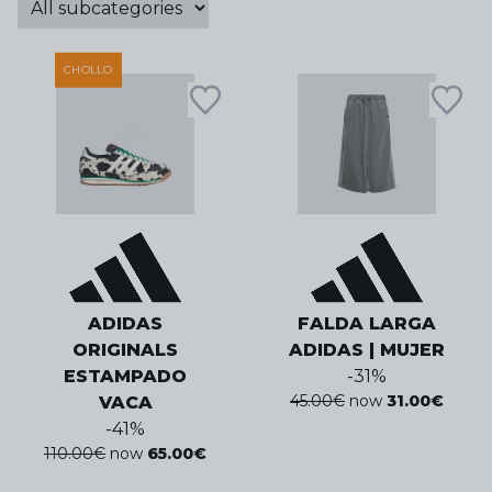
CHOLLO
ADIDAS
FALDA LARGA
ORIGINALS
ADIDAS | MUJER
ESTAMPADO
-
31
%
45.00
€
now
31.00
€
VACA
-
41
%
110.00
€
now
65.00
€