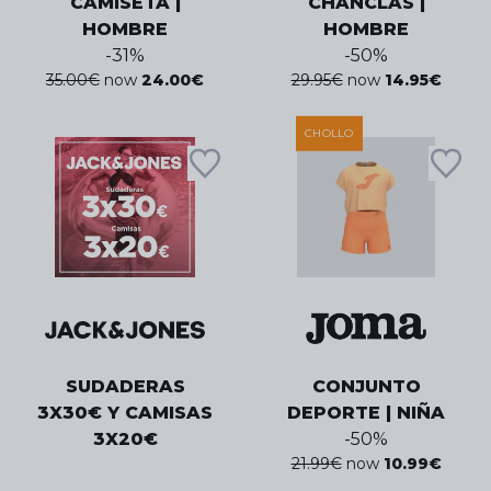
CAMISETA |
CHANCLAS |
HOMBRE
HOMBRE
-
31
%
-
50
%
35.00
€
now
24.00
€
29.95
€
now
14.95
€
CHOLLO
SUDADERAS
CONJUNTO
3X30€ Y CAMISAS
DEPORTE | NIÑA
3X20€
-
50
%
21.99
€
now
10.99
€