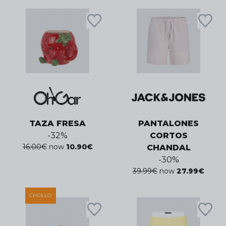
TAZA FRESA
PANTALONES
-
32
%
CORTOS
16.00
€
now
10.90
€
CHANDAL
-
30
%
39.99
€
now
27.99
€
CHOLLO