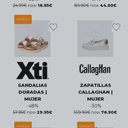
24.99
€
now
16.95
€
89.90
€
now
44.00
€
CHOLLO
SANDALIAS
ZAPATILLAS
DORADAS |
CALLAGHAN |
MUJER
MUJER
-
48
%
-
30
%
57.95
€
now
29.95
€
109.90
€
now
76.90
€
CHOLLO
CHOLLO