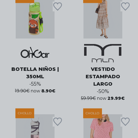
BOTELLA NIÑOS |
VESTIDO
350ML
ESTAMPADO
-
55
%
LARGO
19.90
€
now
8.90
€
-
50
%
59.99
€
now
29.99
€
CHOLLO
CHOLLO