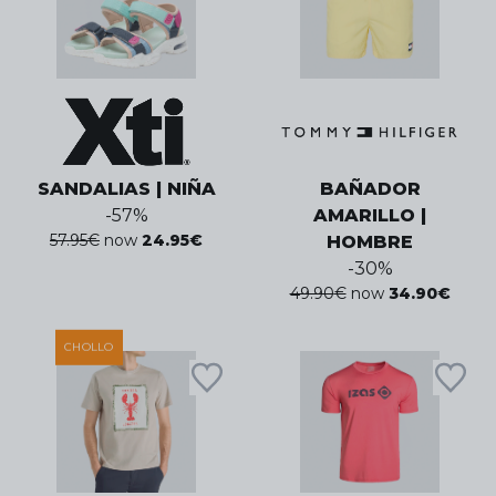
SANDALIAS | NIÑA
BAÑADOR
-
57
%
AMARILLO |
57.95
€
now
24.95
€
HOMBRE
-
30
%
49.90
€
now
34.90
€
CHOLLO