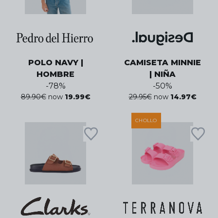
POLO NAVY |
CAMISETA MINNIE
HOMBRE
| NIÑA
-
78
%
-
50
%
89.90
€
now
19.99
€
29.95
€
now
14.97
€
CHOLLO