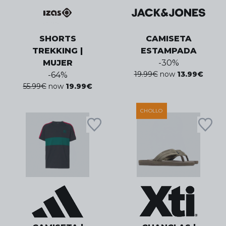
SHORTS
CAMISETA
TREKKING |
ESTAMPADA
MUJER
-
30
%
19.99
€
now
13.99
€
-
64
%
55.99
€
now
19.99
€
CHOLLO