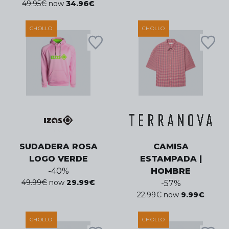
49.95
€
now
34.96
€
CHOLLO
CHOLLO
SUDADERA ROSA
CAMISA
LOGO VERDE
ESTAMPADA |
-
40
%
HOMBRE
49.99
€
now
29.99
€
-
57
%
22.99
€
now
9.99
€
CHOLLO
CHOLLO