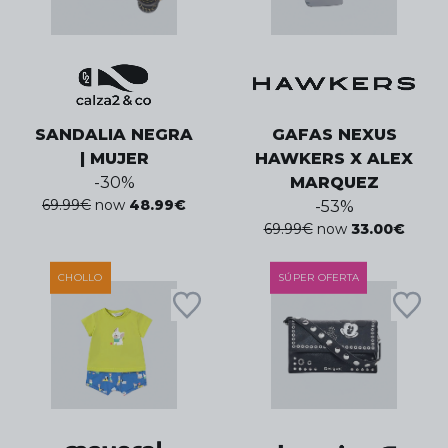
SANDALIA NEGRA
GAFAS NEXUS
| MUJER
HAWKERS X ALEX
-
30
%
MARQUEZ
69.99
€
now
48.99
€
-
53
%
69.99
€
now
33.00
€
CHOLLO
SÚPER OFERTA