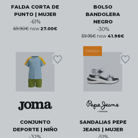
FALDA CORTA DE
BOLSO
PUNTO | MUJER
BANDOLERA
-
61
%
NEGRO
69.90
€
now
27.00
€
-
30
%
59.95
€
now
41.96
€
CHOLLO
CONJUNTO
SANDALIAS PEPE
DEPORTE | NIÑO
JEANS | MUJER
-
32
%
-
51
%