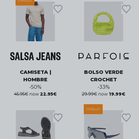
CHOLLO
CAMISETA |
BOLSO VERDE
HOMBRE
CROCHET
-
50
%
-
33
%
45.95
€
now
22.95
€
29.99
€
now
19.99
€
CHOLLO