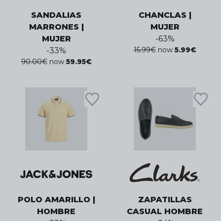
SANDALIAS
CHANCLAS |
MARRONES |
MUJER
MUJER
-
63
%
15.99
€
now
5.99
€
-
33
%
90.00
€
now
59.95
€
POLO AMARILLO |
ZAPATILLAS
HOMBRE
CASUAL HOMBRE