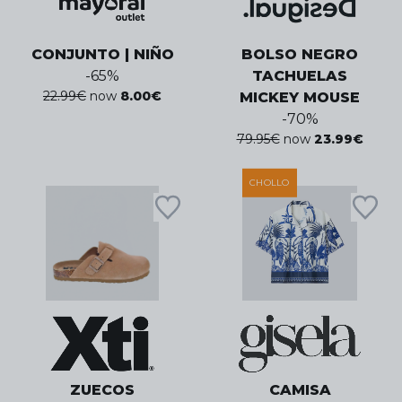
CONJUNTO | NIÑO
BOLSO NEGRO
-
65
%
TACHUELAS
22.99
€
now
8.00
€
MICKEY MOUSE
-
70
%
79.95
€
now
23.99
€
CHOLLO
ZUECOS
CAMISA