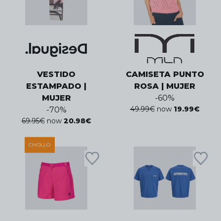
VESTIDO
CAMISETA PUNTO
ESTAMPADO |
ROSA | MUJER
MUJER
-
60
%
49.99
€
now
19.99
€
-
70
%
69.95
€
now
20.98
€
CHOLLO