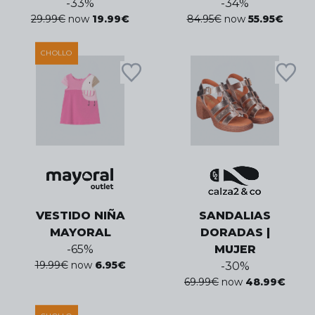
-
33
%
-
34
%
29.99
€
now
19.99
€
84.95
€
now
55.95
€
CHOLLO
VESTIDO NIÑA
SANDALIAS
MAYORAL
DORADAS |
-
65
%
MUJER
19.99
€
now
6.95
€
-
30
%
69.99
€
now
48.99
€