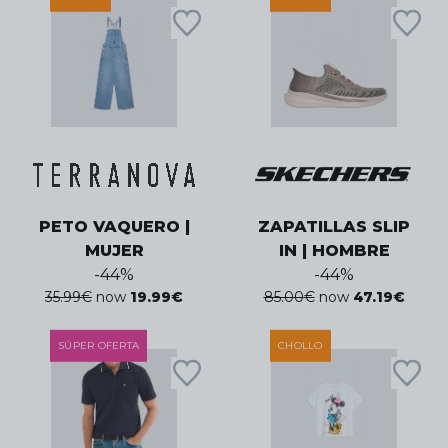
PETO VAQUERO |
ZAPATILLAS SLIP
MUJER
IN | HOMBRE
-
44
%
-
44
%
35.99
€
now
19.99
€
85.00
€
now
47.19
€
SÚPER OFERTA
CHOLLO