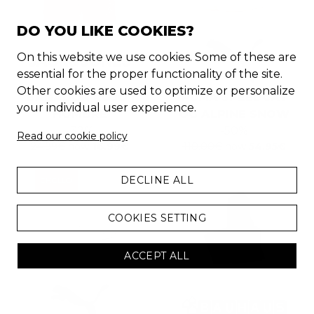
DO YOU LIKE COOKIES?
On this website we use cookies. Some of these are
essential for the proper functionality of the site.
Other cookies are used to optimize or personalize
BAÑADOR ROJO |
PUMA SPEEDCAT
your individual user experience.
HOMBRE
OG ALPINE SNOW
-
32
%
-
50
%
Read our cookie policy
24.99
€
now
16.99
€
110.00
€
now
54.95
€
DECLINE ALL
CHOLLO
COOKIES SETTING
ACCEPT ALL