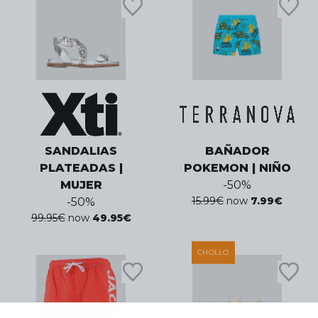
SANDALIAS
BAÑADOR
PLATEADAS |
POKEMON | NIÑO
MUJER
-
50
%
15.99
€
now
7.99
€
-
50
%
99.95
€
now
49.95
€
CHOLLO